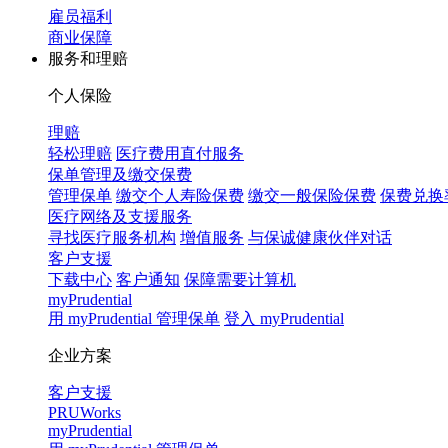
雇员福利
商业保障
服务和理赔
个人保险
理赔
轻松理赔
医疗费用直付服务
保单管理及缴交保费
管理保单
缴交个人寿险保费
缴交一般保险保费
保费兑换
医疗网络及支援服务
寻找医疗服务机构
增值服务
与保诚健康伙伴对话
客户支援
下载中心
客户通知
保障需要计算机
myPrudential
用 myPrudential 管理保单
登入 myPrudential
企业方案
客户支援
PRUWorks
myPrudential