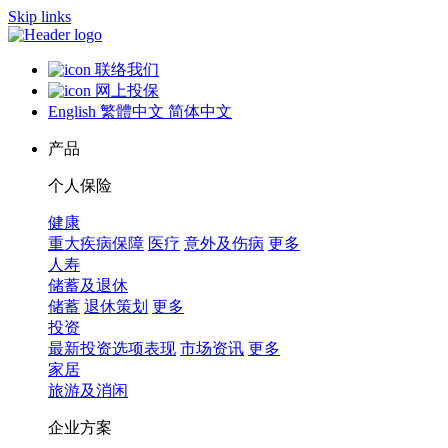
Skip links
联络我们
网上投保
English
繁體中文
简体中文
产品
个人保险
健康
重大疾病保障
医疗
意外及伤病
更多
人寿
储蓄及退休
储蓄
退休策划
更多
投资
最新投资选项表现
市场资讯
更多
家居
旅游及消闲
企业方案