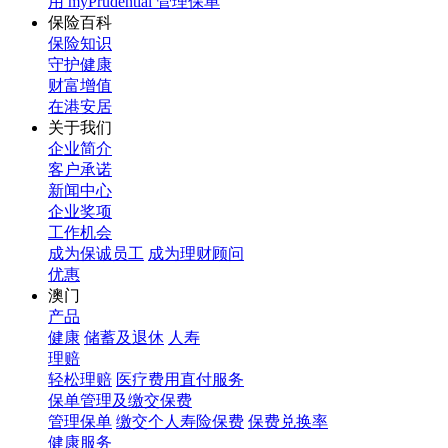
用 myPrudential 管理保单
保险百科
保险知识
守护健康
财富增值
在港安居
关于我们
企业简介
客户承诺
新闻中心
企业奖项
工作机会
成为保诚员工
成为理财顾问
优惠
澳门
产品
健康
储蓄及退休
人寿
理赔
轻松理赔
医疗费用直付服务
保单管理及缴交保费
管理保单
缴交个人寿险保费
保费兑换率
健康服务