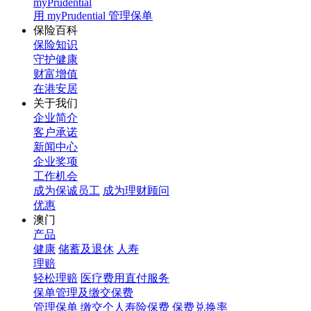
myPrudential
用 myPrudential 管理保单
保险百科
保险知识
守护健康
财富增值
在港安居
关于我们
企业简介
客户承诺
新闻中心
企业奖项
工作机会
成为保诚员工
成为理财顾问
优惠
澳门
产品
健康
储蓄及退休
人寿
理赔
轻松理赔
医疗费用直付服务
保单管理及缴交保费
管理保单
缴交个人寿险保费
保费兑换率