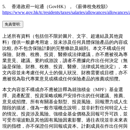
5. 香港政府一站通（GovHK），《薪俸稅免稅額》
https://www.gov.hk/tc/residents/taxes/salaries/allowances/allowances
免責聲明:
上述所有資料（包括但不限於圖片、文字、超連結及其他資
料）僅供一般參考用途，並未涉及任何具體保險產品的內容或
比較, 亦不包含保險計劃的完整條款及細則。本文不構成任何
保險、財務、稅務、投資、醫療或法律建議，亦不應被視為專
業意見、建議、要約或游說，讀者不應據此作出任何決定（無
論是保險、財務、稅務、投資、醫療、法律或其他決定）。本
文內容並未考慮任何人士的個人狀況、財務需要或目標，亦不
應被視為取代專業意見或構成任何保險產品的推薦或招攬。
本文內容並不構成亦不應被詮釋為就強積金（MPF）基金選
擇、資產配置、投資策略或帳戶安排作出的任何建議、推薦、
意見或招攬。所有有關基金類型、投資風險、回報潛力或人生
階段的描述，僅為一般市場概念說明，並非針對任何特定人士
的情況。投資涉及風險。強積金基金價格及回報可升可跌，並
可受市場波動及其他固有風險因素影響。過往表現並非未來表
現的指標，亦不保證任何回報或資本。計劃成員在作出任何與