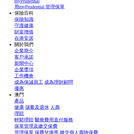
myPrudential
用myPrudential 管理保單
保險百科
保險知識
守護健康
財富增值
在港安居
關於我們
企業簡介
客戶承諾
新聞中心
企業獎項
工作機會
成為保誠員工
成為理財顧問
優惠
澳門
產品
健康
儲蓄及退休
人壽
理賠
輕鬆理賠
醫療費用直付服務
保單管理及繳交保費
管理保單
保費兌換率
繳交個人壽險保費