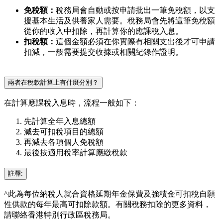
免稅額：
稅務局會自動或按申請批出一筆免稅額，以支
援基本生活及供養家人需要。稅務局會先將這筆免稅額
從你的收入中扣除，再計算你的應課稅入息。
扣稅額：
這個金額必須在你實際有相關支出後才可申請
扣減，一般需要提交收據或相關紀錄作證明。
兩者在稅款計算上有什麼分別？
在計算應課稅入息時，流程一般如下：
先計算全年入息總額
減去可扣稅項目的總額
再減去各項個人免稅額
最後按適用稅率計算應繳稅款
註釋:
^此為每位納稅人就合資格延期年金保費及強積金可扣稅自願
性供款的每年最高可扣除款額。有關稅務扣除的更多資料，
請聯絡香港特別行政區稅務局。