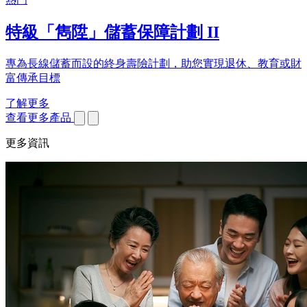
特級「雋陞」儲蓄保障計劃 II
專為長線儲蓄而設的終身壽險計劃，助您實現退休、教育或財
富傳承目標
了解更多
查看更多產品
更多資訊