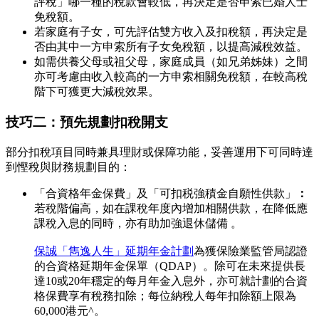
評稅」哪一種的稅款會較低，再決定是否申索已婚人士
免稅額。
若家庭有子女，可先評估雙方收入及扣稅額，再決定是
否由其中一方申索所有子女免稅額，以提高減稅效益。
如需供養父母或祖父母，家庭成員（如兄弟姊妹）之間
亦可考慮由收入較高的一方申索相關免稅額，在較高稅
階下可獲更大減稅效果。
技巧二：預先規劃扣稅開支
部分扣稅項目同時兼具理財或保障功能，妥善運用下可同時達
到慳稅與財務規劃目的：
「合資格年金保費」及「可扣税強積金自願性供款」
：
若稅階偏高，如在課稅年度內增加相關供款，在降低應
課稅入息的同時，亦有助加強退休儲備 。
保誠「雋逸人生」延期年金計劃
為獲保險業監管局認證
的合資格延期年金保單（QDAP）。除可在未來提供長
達10或20年穩定的每月年金入息外，亦可就計劃的合資
格保費享有稅務扣除；每位納稅人每年扣除額上限為
60,000港元^。