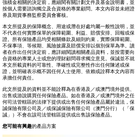
強積金相關的決定前，應細閱有關計劃文件及基金說明書，並
按個人需要諮詢獨立及合資格的專業顧問。本文內容並未經證
券及期貨事務監察委員會審核。
本文所提及的保障概念、用途或潛在好處均屬一般性說明，並
不代表任何實際保單的保障範圍、利益、賠償安排、回報或保
證。所有保險產品均受相關條款及細則約束，實際保障範圍、
不保事項、等候期、風險披露及賠償安排以個別保單為準。讀
者在作出任何決定前，應詳細閱讀相關產品資料，並按需要向
合資格的專業人士或您的理財顧問尋求獨立意見。保誠並不就
本文所載資料的可靠性、準確性或完整性作出任何陳述或保
證，並明確表示概不因任何人士使用、依賴或詮釋本文內容而
承擔任何責任。
此文所提及的資料並不能詮釋為在香港及／或澳門境外提供、
出售或游說購買任何保險產品。如在香港及／或澳門境外之任
何司法管轄區的法律下提供或出售任何保險產品屬於違法，保
誠保險有限公司及／或保誠保險有限公司（澳門分行）（「保
誠」）不會在該司法管轄區提供或出售該保險產品。
您可能有興趣
的產品方案