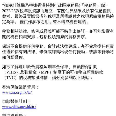
*扣稅計算機乃根據香港特別行政區稅務局(「稅務局」)於
2022/23課稅年度資訊而建立，有關估算結果及所有信息僅供
參考。最終及實際節省的稅項及所需繳付之稅項應由稅務局確
定為準。 僅供作參考之用，並不構成稅務建議 。
稅務相關法律、條例或釋義可能不時作出修訂，並可能影響有
關的稅務扣減安排，包括稅項扣減的資格要求。
保誠不會提供任何稅務、會計或法律建議，亦不會承擔任何責
任通知你有關法律、條例或釋義出現任何變動，或該等變動將
如何影響你。
如欲了解適用於合資格延期年金保單、自願醫保計劃
（VHIS）及強積金（MPF）制度下的可扣稅自願性供款
（TVC）的稅務扣減詳情，請分別參閱以下網站：
香港保險業監管局：
www.ia.org.hk/tc/
自願醫保計劃：
www.vhis.gov.hk/tc/
香港稅務局：