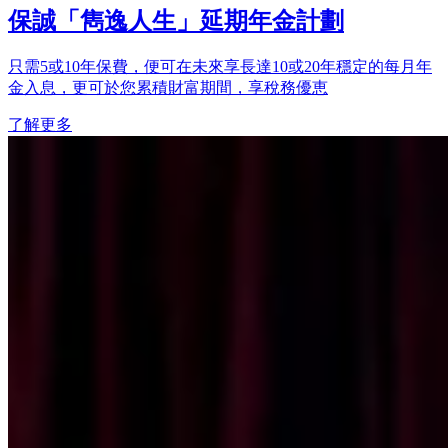
保誠「雋逸人生」延期年金計劃
只需5或10年保費，便可在未來享長達10或20年穩定的每月年
金入息，更可於您累積財富期間，享稅務優恵
了解更多