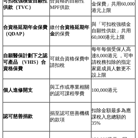
可扣稅強積金自願性
合資格的自願性
金保費」共用60,000
供款（TVC）
MPF供款
港元上限
與「可扣稅強積金
合資格延期年金保費
繳付
合資格延期年
自願性供款」共用
（QDAP）
金
的保費
60,000港元上限
每年每個受保人高
自願醫保計劃下之認
達8,000港元 ，可申
可就合資格保費申
可產品 （VHIS）合
請稅務扣除的指定
請扣稅
資格保費
家庭成員人數更不
設上限
與工作或專業相關
個人進修開支
100,000港元
的認可課程學費
扣除金額最多為應
捐至認可慈善機構
認可慈善捐款
課稅入息總額的
的款項
35%