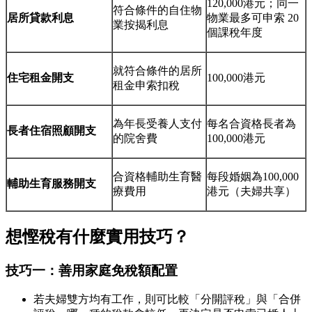
120,000港元；同一
符合條件的自住物
居所貸款利息
物業最多可申索 20
業按揭利息
個課稅年度
就符合條件的居所
住宅租金開支
100,000港元
租金申索扣稅
為年長受養人支付
每名合資格長者為
長者住宿照顧開支
的院舍費
100,000港元
合資格輔助生育醫
每段婚姻為100,000
輔助生育服務開支
療費用
港元（夫婦共享）
想慳稅有什麼實用技巧？
技巧一：善用家庭免稅額配置
若夫婦雙方均有工作，則可比較「分開評稅」與「合併