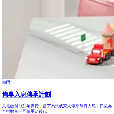
熱門
雋享入息傳承計劃
只需繳付3或5年保費，當下為您或家人帶來每月入息，日後亦
可把財富一同傳承給後代