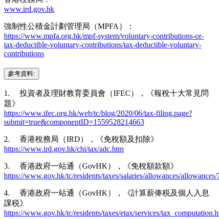
www.ird.gov.hk
強制性公積金計劃管理局（MPFA）：
https://www.mpfa.org.hk/mpf-system/voluntary-contributions-or-
tax-deductible-voluntary-contributions/tax-deductible-voluntary-
contributions
參考資料:
1. 投資者及理財教育委員會（IFEC），《報稅十大常見問
題》
https://www.ifec.org.hk/web/tc/blog/2020/06/tax-filing.page?
submit=true&componentID=1559528214663
2. 香港稅務局（IRD），《免稅額及扣除》
https://www.ird.gov.hk/chi/tax/adc.htm
3. 香港政府一站通（GovHK），《免稅額款額》
https://www.gov.hk/tc/residents/taxes/salaries/allowances/allowances
4. 香港政府一站通（GovHK），《計算薪俸税及個人入息
課税》
https://www.gov.hk/tc/residents/taxes/etax/services/tax_computation.