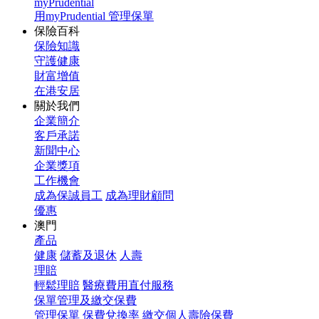
myPrudential
用myPrudential 管理保單
保險百科
保險知識
守護健康
財富增值
在港安居
關於我們
企業簡介
客戶承諾
新聞中心
企業獎項
工作機會
成為保誠員工
成為理財顧問
優惠
澳門
產品
健康
儲蓄及退休
人壽
理賠
輕鬆理賠
醫療費用直付服務
保單管理及繳交保費
管理保單
保費兌換率
繳交個人壽險保費