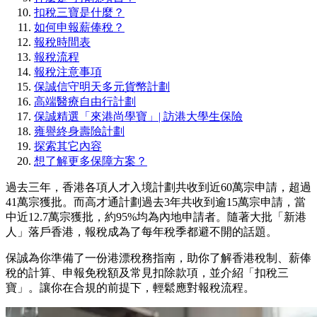
扣稅三寶是什麼？
如何申報薪俸稅？
報稅時間表
報稅流程
報稅注意事項
保誠信守明天多元貨幣計劃
高端醫療自由行計劃
保誠精選「來港尚學寶」| 訪港大學生保險
雍譽終身壽險計劃
探索其它內容
想了解更多保障方案？
過去三年，香港各項人才入境計劃共收到近60萬宗申請，超過
41萬宗獲批。而高才通計劃過去3年共收到逾15萬宗申請，當
中近12.7萬宗獲批，約95%均為內地申請者。隨著大批「新港
人」落戶香港，報稅成為了每年稅季都避不開的話題。
保誠為你準備了一份港漂稅務指南，助你了解香港稅制、薪俸
稅的計算、申報免稅額及常見扣除款項，並介紹「扣稅三
寶」。讓你在合規的前提下，輕鬆應對報稅流程。