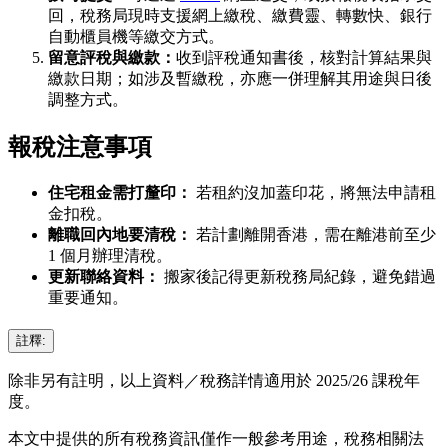
回，稅務局現時支援網上繳稅、繳費靈、轉數快、銀行
自動櫃員機等繳交方式。
留意評稅與繳款：
收到評稅通知書後，核對計算結果與
繳款日期；如涉及暫繳稅，亦應一併理解其用途與日後
調整方式。
報稅注意事項
住宅租金需打釐印：
若租約沒加蓋印花，將無法申請租
金扣稅。
離職回內地要清稅：
若計劃離開香港，需在離港前至少
1 個月辦理清稅。
更新聯絡資料：
搬家後記得更新稅務局紀錄，避免錯過
重要通知。
註釋:
除非另有註明，以上資料／稅務詳情適用於 2025/26 課稅年
度。
本文中提供的所有稅務資訊僅作一般參考用途，稅務相關法