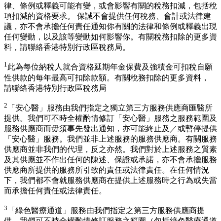
律、條例或釋義可能有變，或會影響有關的稅務扣減，包括稅
項扣減的資格要求。 保誠不會提供任何稅務、會計或法律建
議，亦不會承擔任何責任通知你有關的法律和條例或釋義出現
任何變動，以及該等變動如何影響你。有關稅務扣除的更多資
料，請聯絡香港特別行政區稅務局。
1
此為每位納稅人就合資格延期年金保費及強積金可扣稅自願
性供款的每年最高可扣除款額。有關稅務扣除的更多資料，
請聯絡香港特別行政區稅務局
2
「安心醫」服務由我們指定之獨立第三方服務供應商匯醫所
提供。我們可不時全權酌情修訂「安心醫」服務之服務範圍及
服務供應商而毋須事先發出通知，亦可能終止及／或暫停提供
「安心醫」服務。我們並非上述服務的服務供應商。有關服務
供應商並非我們的代理，反之亦然。我們對於上述服務之質素
及其供應並不作出任何的陳述、保證或承諾，亦不會承擔服務
供應商所提供的服務所引致的責任或法律責任。在任何情況
下，我們都不會就服務供應商在提供上述服務時之行為或失當
而承擔任何責任或法律責任。
3
「綠色醫療通道」服務由我們指定之第三方服務供應商提
供。我們可不時全權酌情修訂服務之範圍（包括綠色醫療通道