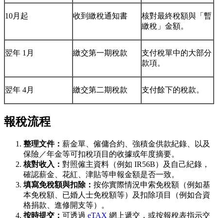
10月起
收到繳稅通知書
核對最終稅額與「暫
繳稅」金額。
翌年 1月
繳交第一期稅款
支付稅單中的大部分
款項。
翌年 4月
繳交第二期稅款
支付餘下的稅款。
報稅流程
整理文件：
薪金單、僱傭合約、強積金供款紀錄、以及
保險／年金等可扣稅項目的收據或年度摘要。
核對收入：
對照僱主資料（例如 IR56B）及自己紀錄，
確認薪金、花紅、津貼等申報金額是否一致。
填寫免稅額與扣除：
按你實際情況申索免稅額（例如基
本免稅額、已婚人士免稅額等）及扣除項目（例如合資
格捐款、進修開支等）。
按時提交：
可透過
eTAX
網上遞交，或按報稅表指示交