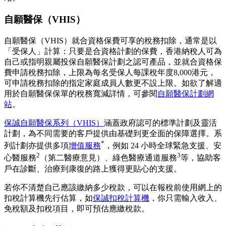
自願醫保（VHIS）
自願醫保（VHIS）就合資格保費可享的稅務扣除，通常是以
「受保人」計算：只要是合資格計劃的保費，香港納稅人可為
自己或指明親屬投保自願醫保計劃之認可產品，並就合資格保
費申請稅務扣除，上限為每名受保人每課稅年度8,000港元，
可申請稅務扣除的指定家庭成員人數更不設上限。如欲了解適
用於自願醫保保單的稅務寬減詳情，可參閱
自願醫保計劃網
站
。
保誠自願醫保系列（VHIS）
涵蓋政府認可的標準計劃及靈活
計劃，為不同需要的客戶提供由基礎到更全面的保障選擇。系
*
列計劃亦提供多項
增值服務
，例如 24 小時全球緊急支援、安
2
3
心醫服務
（第二醫療意見）、綠色醫療通道服務
等，協助客
戶在診斷、治療到康復的路上獲得更貼心的支援。
若你不清楚自己應該繳納多少稅款，可以在報稅前使用網上的
扣稅計算機先行估算，如
保誠扣稅計算機
，你只需輸入收入、
免稅額及扣稅項目，即可預估應繳稅款。