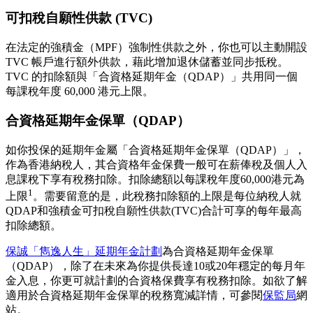
可扣稅自願性供款 (TVC)
在法定的強積金（MPF）強制性供款之外，你也可以主動開設
TVC 帳戶進行額外供款，藉此增加退休儲蓄並同步抵稅。
TVC 的扣除額與「合資格延期年金（QDAP）」共用同一個
每課稅年度 60,000 港元上限。
合資格延期年金保單（QDAP）
如你投保的延期年金屬「合資格延期年金保單（QDAP）」，
作為香港納稅人，其合資格年金保費一般可在薪俸稅及個人入
息課稅下享有稅務扣除。扣除總額以每課稅年度60,000港元為
1
上限
。需要留意的是，此稅務扣除額的上限是每位納稅人就
QDAP和強積金可扣稅自願性供款(TVC)合計可享的每年最高
扣除總額。
保誠「雋逸人生」延期年金計劃
為合資格延期年金保單
（QDAP），除了在未來為你提供長達10或20年穩定的每月年
金入息，你更可就計劃的合資格保費享有稅務扣除。如欲了解
適用於合資格延期年金保單的稅務寬減詳情，可參閱
保監局
網
站。