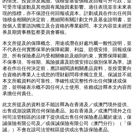
的情況。投資涉及風險。強積金基金價格及回報可升可跌，並
可受市場波動及其他固有風險因素影響。過往表現並非未來表
現的指標，亦不保證任何回報或資本。計劃成員在作出任何與
強積金相關的決定前，應細閱有關計劃文件及基金說明書，並
按個人需要諮詢獨立及合資格的專業顧問。本文內容並未經證
券及期貨事務監察委員會審核。
本文所提及的保障概念、用途或潛在好處均屬一般性說明，並
不代表任何實際保單的保障範圍、利益、賠償安排、回報或保
證。所有保險產品均受相關條款及細則約束，實際保障範圍、
不保事項、等候期、風險披露及賠償安排以個別保單為準。讀
者在作出任何決定前，應詳細閱讀相關產品資料，並按需要向
合資格的專業人士或您的理財顧問尋求獨立意見。保誠並不就
本文所載資料的可靠性、準確性或完整性作出任何陳述或保
證，並明確表示概不因任何人士使用、依賴或詮釋本文內容而
承擔任何責任。
此文所提及的資料並不能詮釋為在香港及／或澳門境外提供、
出售或游說購買任何保險產品。如在香港及／或澳門境外之任
何司法管轄區的法律下提供或出售任何保險產品屬於違法，保
誠保險有限公司及／或保誠保險有限公司（澳門分行）（「保
誠」）不會在該司法管轄區提供或出售該保險產品。