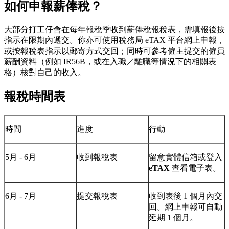
如何申報薪俸稅？
大部分打工仔會在每年報稅季收到薪俸稅報稅表，需填報後按
指示在限期內遞交。你亦可使用稅務局 eTAX 平台網上申報，
或按報稅表指示以郵寄方式交回；同時可參考僱主提交的僱員
薪酬資料（例如 IR56B，或在入職／離職等情況下的相關表
格）核對自己的收入。
報稅時間表
時間
進度
行動
5月 - 6月
收到報稅表
留意實體信箱或登入
eTAX
查看電子表。
6月 - 7月
提交報稅表
收到表後 1 個月內交
回。網上申報可自動
延期 1 個月。