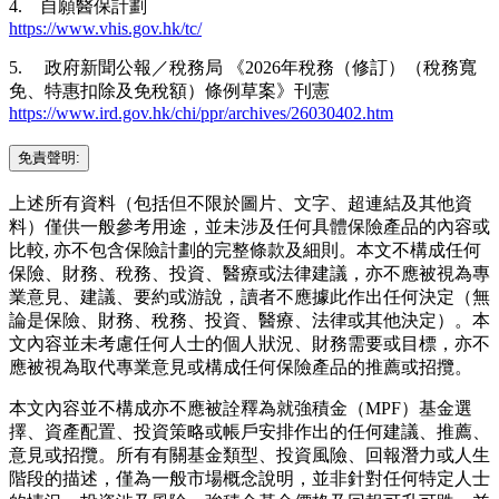
4. 自願醫保計劃
https://www.vhis.gov.hk/tc/
5. 政府新聞公報／稅務局 《2026年稅務（修訂）（稅務寬
免、特惠扣除及免稅額）條例草案》刊憲
https://www.ird.gov.hk/chi/ppr/archives/26030402.htm
免責聲明:
上述所有資料（包括但不限於圖片、文字、超連結及其他資
料）僅供一般參考用途，並未涉及任何具體保險產品的內容或
比較, 亦不包含保險計劃的完整條款及細則。本文不構成任何
保險、財務、稅務、投資、醫療或法律建議，亦不應被視為專
業意見、建議、要約或游說，讀者不應據此作出任何決定（無
論是保險、財務、稅務、投資、醫療、法律或其他決定）。本
文內容並未考慮任何人士的個人狀況、財務需要或目標，亦不
應被視為取代專業意見或構成任何保險產品的推薦或招攬。
本文內容並不構成亦不應被詮釋為就強積金（MPF）基金選
擇、資產配置、投資策略或帳戶安排作出的任何建議、推薦、
意見或招攬。所有有關基金類型、投資風險、回報潛力或人生
階段的描述，僅為一般市場概念說明，並非針對任何特定人士