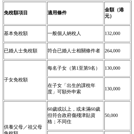
金額（港
免稅額項目
適用條件
元）
基本免稅額
一般個人納稅人
132,000
已婚人士免稅額
符合已婚人士相關條件者
264,000
每名子女（第1至第9名）
130,000
子女免稅額
在子女「出生的課稅年
130,000
度」可額外申索
60歲或以上，或未滿60歲
但符合政府傷殘津貼資
50,000
格；不同住
供養父母／祖父母
免稅額