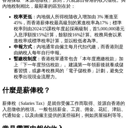
香港採取「來源地徵稅」原則，只就源自香港的收入徵稅。與
內地稅制相比，最顯著的區別在於：
稅率更低
：內地個人所得稅隨收入增加由 3% 漸進至
45%，而香港薪俸稅最高級別的累進稅率為17%；標準
稅率則由2024/25課稅年度起採兩級制，首5,000,000港元
入息淨額按15%計算，餘額按16%計算。稅務局會以累
進稅率或標準稅率計算，並以較低者為準。
申報方式
：內地通常由僱主每月代扣代繳，而香港則是
由納稅人每年自行申報。
暫繳稅制度
：香港稅單通常包含「本年度應繳稅款」加
上「下一年度預估稅款」。建議第一年領薪後就養成儲
蓄習慣，或參考稅務局的「電子儲稅券」計劃，避免交
稅季出現現金流壓力。
什麼是薪俸稅？
薪俸稅（Salaries Tax）是就你受僱工作而取得、並源自香港的
入息徵收的稅項。一般包括薪金、工資、佣金、花紅、津貼、
代通知金，以及由僱主提供的某些福利，例如房屋福利等等。