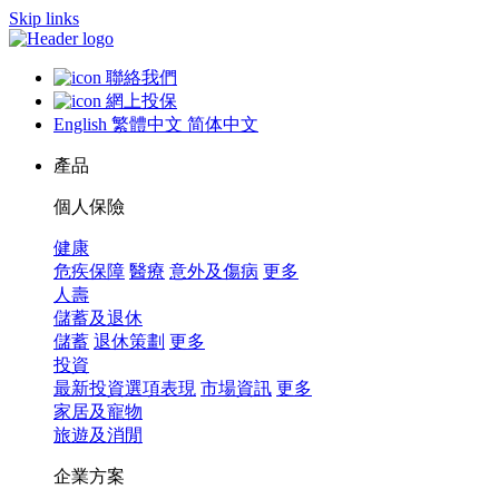
Skip links
聯絡我們
網上投保
English
繁體中文
简体中文
產品
個人保險
健康
危疾保障
醫療
意外及傷病
更多
人壽
儲蓄及退休
儲蓄
退休策劃
更多
投資
最新投資選項表現
市場資訊
更多
家居及寵物
旅遊及消閒
企業方案