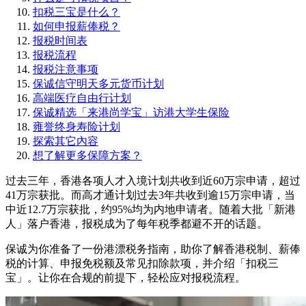
扣税三宝是什么？
如何申报薪俸税？
报税时间表
报税流程
报税注意事项
保诚信守明天多元货币计划
高端医疗自由行计划
保诚精选「来港尚学宝」访港大学生保险
雍誉终身寿险计划
探索其它內容
想了解更多保障方案？
过去三年，香港各项人才入境计划共收到近60万宗申请，超过
41万宗获批。而高才通计划过去3年共收到逾15万宗申请，当
中近12.7万宗获批，约95%均为内地申请者。随着大批「新港
人」落户香港，报税成为了每年税季都避不开的话题。
保诚为你准备了一份港漂税务指南，助你了解香港税制、薪俸
税的计算、申报免税额及常见扣除款项，并介绍「扣税三
宝」。让你在合规的前提下，轻松应对报税流程。