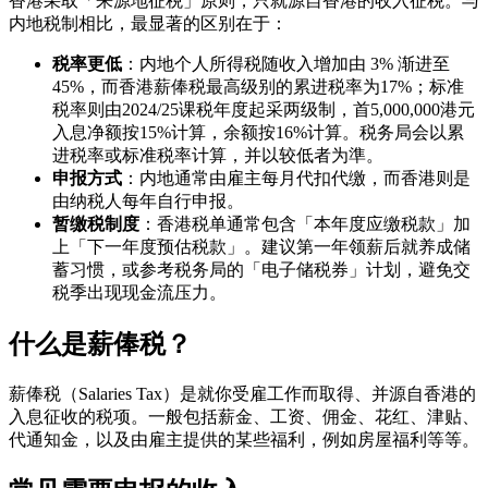
香港采取「来源地征税」原则，只就源自香港的收入征税。与
内地税制相比，最显著的区别在于：
税率更低
：内地个人所得税随收入增加由 3% 渐进至
45%，而香港薪俸税最高级别的累进税率为17%；标准
税率则由2024/25课税年度起采两级制，首5,000,000港元
入息净额按15%计算，余额按16%计算。税务局会以累
进税率或标准税率计算，并以较低者为準。
申报方式
：内地通常由雇主每月代扣代缴，而香港则是
由纳税人每年自行申报。
暂缴税制度
：香港税单通常包含「本年度应缴税款」加
上「下一年度预估税款」。建议第一年领薪后就养成储
蓄习惯，或参考税务局的「电子储税券」计划，避免交
税季出现现金流压力。
什么是薪俸税？
薪俸税（Salaries Tax）是就你受雇工作而取得、并源自香港的
入息征收的税项。一般包括薪金、工资、佣金、花红、津贴、
代通知金，以及由雇主提供的某些福利，例如房屋福利等等。