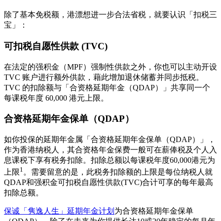
除了基本免税额，港漂想进一步合法省税，就要认识「扣税三
宝」：
可扣税自愿性供款 (TVC)
在法定的强积金（MPF）强制性供款之外，你也可以主动开设
TVC 账户进行额外供款，藉此增加退休储蓄并同步抵税。
TVC 的扣除额与「合资格延期年金（QDAP）」共享同一个
每课税年度 60,000 港元上限。
合资格延期年金保单（QDAP）
如你投保的延期年金属「合资格延期年金保单（QDAP）」，
作为香港纳税人，其合资格年金保费一般可在薪俸税及个人入
息课税下享有税务扣除。扣除总额以每课税年度60,000港元为
1
上限
。需要留意的是，此税务扣除额的上限是每位纳税人就
QDAP和强积金可扣税自愿性供款(TVC)合计可享的每年最高
扣除总额。
保诚「隽逸人生」延期年金计划
为合资格延期年金保单