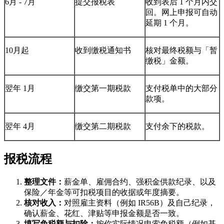
6月 - 7月
提交报税表
收到表后 1 个月内交
回。网上申报可自动
延期 1 个月。
10月起
收到缴税通知书
核对最终税额与「暂
缴税」金额。
翌年 1月
缴交第一期税款
支付税单中的大部分
款项。
翌年 4月
缴交第二期税款
支付余下的税款。
报税流程
整理文件：
薪金单、雇佣合约、强积金供款纪录、以及
保险／年金等可扣税项目的收据或年度摘要。
核对收入：
对照雇主资料（例如 IR56B）及自己纪录，
确认薪金、花红、津贴等申报金额是否一致。
填写免税额与扣除：
按你实际情况申索免税额（例如基