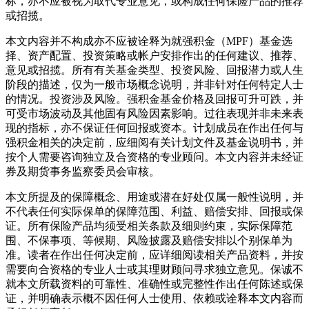
标，亦不应被视为取代专业意见，或构成任何保险产品的推荐
或招揽。
本文内容并不构成亦不应被诠释为就强积金（MPF）基金选
择、资产配置、投资策略或帐户安排作出的任何建议、推荐、
意见或招揽。所有有关基金类型、投资风险、回报潜力或人生
阶段的描述，仅为一般市场概念说明，并非针对任何特定人士
的情况。投资涉及风险。强积金基金价格及回报可升可跌，并
可受市场波动及其他固有风险因素影响。过往表现并非未来表
现的指标，亦不保证任何回报或资本。计划成员在作出任何与
强积金相关的决定前，应细阅有关计划文件及基金说明书，并
按个人需要咨询独立及合资格的专业顾问。本文内容并未经证
券及期货事务监察委员会审核。
本文所提及的保障概念、用途或潜在好处仅属一般性说明，并
不代表任何实际保单的保障范围、利益、赔偿安排、回报或保
证。所有保险产品均须受相关条款及细则约束，实际保障范
围、不保事项、等候期、风险披露及赔偿安排以个别保单为
准。读者在作出任何决定前，应详细阅读相关产品资料，并按
需要向合资格的专业人士或其理财顾问寻求独立意见。保诚不
就本文所载资料的可靠性、准确性或完整性作出任何陈述或保
证，并明确表示概不因任何人士使用、依赖或诠释本文内容而