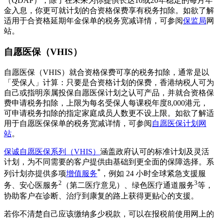
（QDAP），除了在未来为你提供长达10或20年稳定的每月年
金入息，你更可就计划的合资格保费享有税务扣除。如欲了解
适用于合资格延期年金保单的税务宽减详情，可参阅
保监局
网
站。
自愿医保（VHIS）
自愿医保（VHIS）就合资格保费可享的税务扣除，通常是以
「受保人」计算：只要是合资格计划的保费，香港纳税人可为
自己或指明亲属投保自愿医保计划之认可产品，并就合资格保
费申请税务扣除，上限为每名受保人每课税年度8,000港元，
可申请税务扣除的指定家庭成员人数更不设上限。如欲了解适
用于自愿医保保单的税务宽减详情，可参阅
自愿医保计划网
站
。
保诚自愿医保系列（VHIS）
涵盖政府认可的标准计划及灵活
计划，为不同需要的客户提供由基础到更全面的保障选择。系
*
列计划亦提供多项
增值服务
，例如 24 小时全球紧急支援服
2
3
务、安心医服务
（第二医疗意见）、绿色医疗通道服务
等，
协助客户在诊断、治疗到康复的路上获得更贴心的支援。
若你不清楚自己应该缴纳多少税款，可以在报税前使用网上的