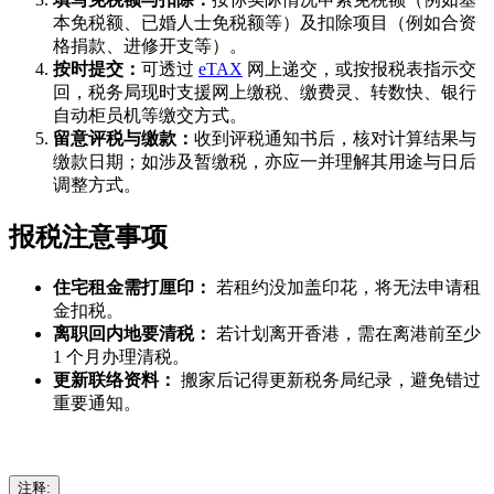
本免税额、已婚人士免税额等）及扣除项目（例如合资
格捐款、进修开支等）。
按时提交：
可透过
eTAX
网上递交，或按报税表指示交
回，税务局现时支援网上缴税、缴费灵、转数快、银行
自动柜员机等缴交方式。
留意评税与缴款：
收到评税通知书后，核对计算结果与
缴款日期；如涉及暂缴税，亦应一并理解其用途与日后
调整方式。
报税注意事项
住宅租金需打厘印：
若租约没加盖印花，将无法申请租
金扣税。
离职回内地要清税：
若计划离开香港，需在离港前至少
1 个月办理清税。
更新联络资料：
搬家后记得更新税务局纪录，避免错过
重要通知。
注释: