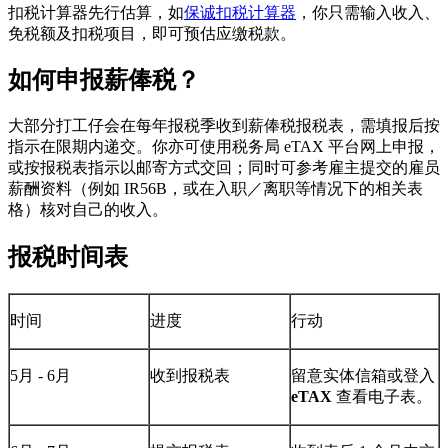
扣税计算器先行估算，如
保诚扣税计算器
，你只需输入收入、
免税额及扣税项目，即可预估应缴税款。
如何申报薪俸税？
大部分打工仔会在每年报税季收到薪俸税报税表，需填报后按
指示在限期内递交。你亦可使用税务局 eTAX 平台网上申报，
或按报税表指示以邮寄方式交回；同时可参考雇主提交的雇员
薪酬资料（例如 IR56B，或在入职／离职等情况下的相关表
格）核对自己的收入。
报税时间表
时间
进度
行动
5月 - 6月
收到报税表
留意实体信箱或登入
eTAX
查看电子表。