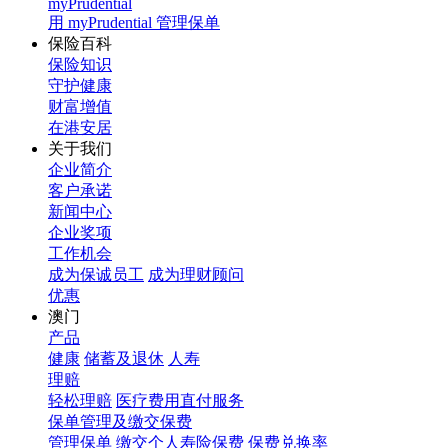
myPrudential
用 myPrudential 管理保单
保险百科
保险知识
守护健康
财富增值
在港安居
关于我们
企业简介
客户承诺
新闻中心
企业奖项
工作机会
成为保诚员工
成为理财顾问
优惠
澳门
产品
健康
储蓄及退休
人寿
理赔
轻松理赔
医疗费用直付服务
保单管理及缴交保费
管理保单
缴交个人寿险保费
保费兑换率