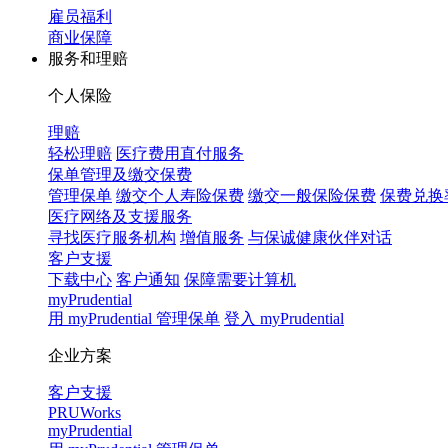
雇员福利
商业保障
服务和理赔
个人保险
理赔
轻松理赔
医疗费用直付服务
保单管理及缴交保费
管理保单
缴交个人寿险保费
缴交一般保险保费
保费兑换
医疗网络及支援服务
寻找医疗服务机构
增值服务
与保诚健康伙伴对话
客户支援
下载中心
客户通知
保障需要计算机
myPrudential
用 myPrudential 管理保单
登入 myPrudential
企业方案
客户支援
PRUWorks
myPrudential