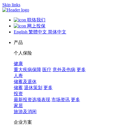
Skip links
联络我们
网上投保
English
繁體中文
简体中文
产品
个人保险
健康
重大疾病保障
医疗
意外及伤病
更多
人寿
储蓄及退休
储蓄
退休策划
更多
投资
最新投资选项表现
市场资讯
更多
家居
旅游及消闲
企业方案