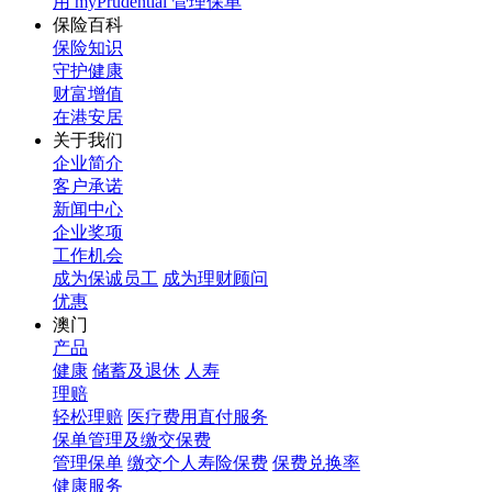
用 myPrudential 管理保单
保险百科
保险知识
守护健康
财富增值
在港安居
关于我们
企业简介
客户承诺
新闻中心
企业奖项
工作机会
成为保诚员工
成为理财顾问
优惠
澳门
产品
健康
储蓄及退休
人寿
理赔
轻松理赔
医疗费用直付服务
保单管理及缴交保费
管理保单
缴交个人寿险保费
保费兑换率
健康服务