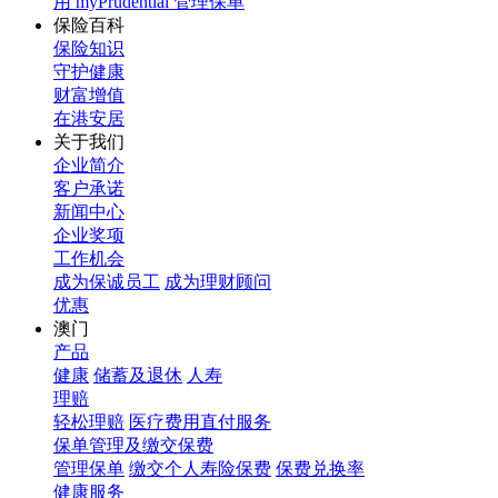
用 myPrudential 管理保单
保险百科
保险知识
守护健康
财富增值
在港安居
关于我们
企业简介
客户承诺
新闻中心
企业奖项
工作机会
成为保诚员工
成为理财顾问
优惠
澳门
产品
健康
储蓄及退休
人寿
理赔
轻松理赔
医疗费用直付服务
保单管理及缴交保费
管理保单
缴交个人寿险保费
保费兑换率
健康服务