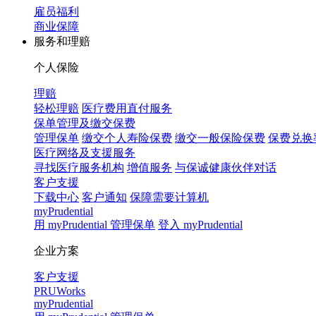
雇员福利
商业保障
服务和理赔
个人保险
理赔
轻松理赔
医疗费用直付服务
保单管理及缴交保费
管理保单
缴交个人寿险保费
缴交一般保险保费
保费兑换
医疗网络及支援服务
寻找医疗服务机构
增值服务
与保诚健康伙伴对话
客户支援
下载中心
客户通知
保障需要计算机
myPrudential
用 myPrudential 管理保单
登入 myPrudential
企业方案
客户支援
PRUWorks
myPrudential