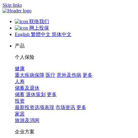
Skip links
联络我们
网上投保
English
繁體中文
简体中文
产品
个人保险
健康
重大疾病保障
医疗
意外及伤病
更多
人寿
储蓄及退休
储蓄
退休策划
更多
投资
最新投资选项表现
市场资讯
更多
家居
旅游及消闲
企业方案