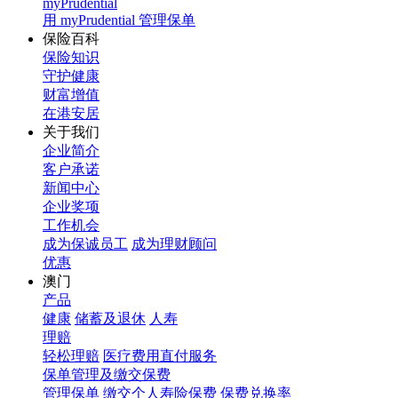
myPrudential
用 myPrudential 管理保单
保险百科
保险知识
守护健康
财富增值
在港安居
关于我们
企业简介
客户承诺
新闻中心
企业奖项
工作机会
成为保诚员工
成为理财顾问
优惠
澳门
产品
健康
储蓄及退休
人寿
理赔
轻松理赔
医疗费用直付服务
保单管理及缴交保费
管理保单
缴交个人寿险保费
保费兑换率