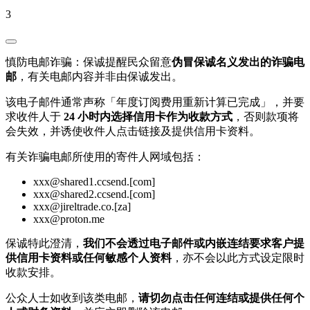
3
慎防电邮诈骗：保诚提醒民众留意
伪冒保诚名义发出的诈骗电
邮
，有关电邮内容并非由保诚发出。
该电子邮件通常声称「年度订阅费用重新计算已完成」，并要
求收件人于
24 小时内选择信用卡作为收款方式
，否则款项将
会失效，并诱使收件人点击链接及提供信用卡资料。
有关诈骗电邮所使用的寄件人网域包括：
xxx@shared1.ccsend.[com]
xxx@shared2.ccsend.[com]
xxx@jireltrade.co.[za]
xxx@proton.me
保诚特此澄清，
我们不会透过电子邮件或内嵌连结要求客户提
供信用卡资料或任何敏感个人资料
，亦不会以此方式设定限时
收款安排。
公众人士如收到该类电邮，
请切勿点击任何连结或提供任何个