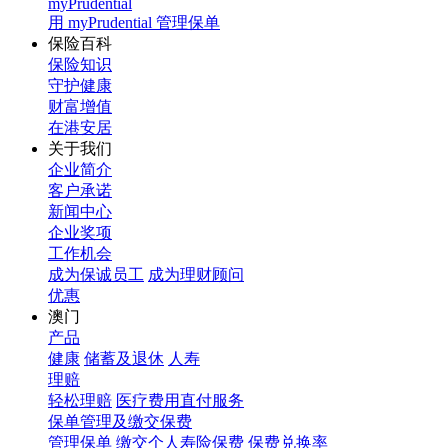
myPrudential
用 myPrudential 管理保单
保险百科
保险知识
守护健康
财富增值
在港安居
关于我们
企业简介
客户承诺
新闻中心
企业奖项
工作机会
成为保诚员工
成为理财顾问
优惠
澳门
产品
健康
储蓄及退休
人寿
理赔
轻松理赔
医疗费用直付服务
保单管理及缴交保费
管理保单
缴交个人寿险保费
保费兑换率