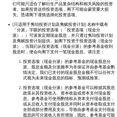
们可能只适合了解衍生产品复杂结构和相关风险的投资
者。如果投资这些投资选项，阁下可能会蒙受重大损
失。恳请阁下谨慎选择此投资选项。
[只适用于隽珀投资计划及隽赋投资计划] 名称中载有
「分派」字眼的投资选项（「投资选项（现金分
派）」）可派发定期现金股息，并只透过隽珀投资计划
及隽赋投资计划提供。如阁下投资于投资选项（现金分
派），当我们从投资选项（现金分派）的参考基金收到
股息时，便会向阁下支付一笔现金股息。请注意：
投资选项（现金分派）的参考基金的现金股息分
派、股息金额及分派频率为非保证并由参考基金酌
情决定。我们已支付的现金股息金额不可以任何方
式视为未来现金股息的指标、预测或推算。
投资选项（现金分派）的参考基金可以根据其股息
政策从其投资收入、资本收益或资本支付现金股
息。参考基金可使用酌情权从资本支付现金股息，
或从总收入支付现金股息并同时从资本收取或支付
全部或部分费用及支出，导致由参考基金支付现金
股息的可分派收入有所增加，因此，参考基金可能