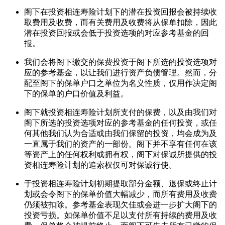
阁下在投资相连寿险计划下的潜在投资回报会被持续收
取费用及收费，而有关费用及收费将从保单扣除，因此
潜在投资回报或会低于投资选项的对应参考基金的回
报。
我们会将阁下缴交的保费投资于阁下所选的投资选项对
应的参考基金，以让我们进行资产负债管理。然而，分
配至阁下的保单户口之单位为名义性质，仅用作决定阁
下的保单的户口价值及利益。
阁下就投资相连寿险计划所支付的保费，以及由我们对
阁下所选的投资选项对应的参考基金的任何投资，或任
何其他我们认为合适或由我们保留的投资，均会成为及
一直属于我们的资产的一部份。阁下并不享有任何在该
等资产上的任何权利或拥有权，阁下对保诚所提供的投
资相连寿险计划的追索权仅可对保诚行使。
于投资相连寿险计划初期提取部分金额、退保或终止计
划或会令阁下的保单价值大幅减少，而所有费用及收费
仍须被扣除。参考基金表现欠佳或会进一步扩大阁下的
投资亏损。如保单价值不足以支付所有持续的费用及收