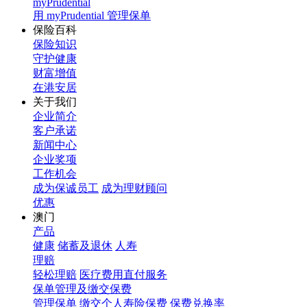
myPrudential
用 myPrudential 管理保单
保险百科
保险知识
守护健康
财富增值
在港安居
关于我们
企业简介
客户承诺
新闻中心
企业奖项
工作机会
成为保诚员工
成为理财顾问
优惠
澳门
产品
健康
储蓄及退休
人寿
理赔
轻松理赔
医疗费用直付服务
保单管理及缴交保费
管理保单
缴交个人寿险保费
保费兑换率