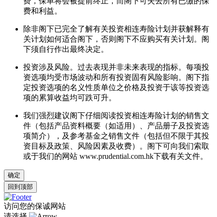
费，保单将会被提前终止，而阁下可失去所有已缴的保
费和利益。
除非阁下已完全了解有关投资相连寿险计划并获解释有
关计划如何适合阁下，否则阁下不应购买有关计划。阁
下须自行作出最终决定。
投资涉及风险。过去表现并非未来表现的指标。每项投
资选项均受市场波动和所有投资固有风险影响。阁下指
定投资选项的名义性质单位之价格及投资于该等投资选
项的累算收益均可跌可升。
我们强烈建议阁下仔细阅读投资相连寿险计划的销售文
件（包括产品资料概要（如适用）、产品册子及投资选
项简介），及参考基金之销售文件（包括但不限于其投
资目标及政策、风险因素及收费）。阁下可向我们索取
或于我们的网站 www.prudential.com.hk下载有关文件。
确定
回到顶部
访问您的保诚网站
请选择