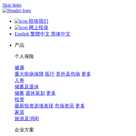
Skip links
联络我们
网上投保
English
繁體中文
简体中文
产品
个人保险
健康
重大疾病保障
医疗
意外及伤病
更多
人寿
储蓄及退休
储蓄
退休策划
更多
投资
最新投资选项表现
市场资讯
更多
家居
旅游及消闲
企业方案