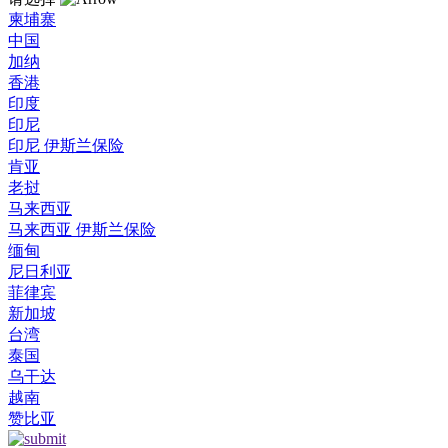
柬埔寨
中国
加纳
香港
印度
印尼
印尼 伊斯兰保险
肯亚
老挝
马来西亚
马来西亚 伊斯兰保险
缅甸
尼日利亚
菲律宾
新加坡
台湾
泰国
乌干达
越南
赞比亚