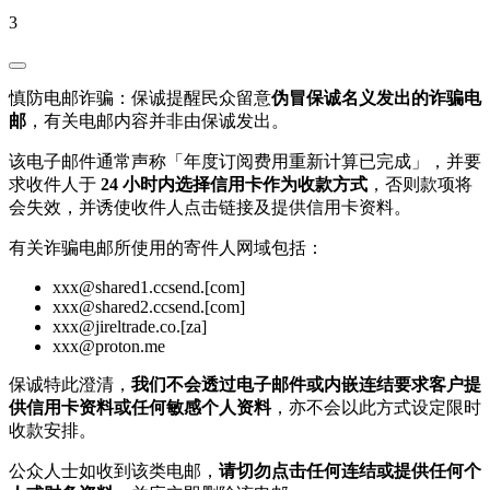
3
慎防电邮诈骗：保诚提醒民众留意
伪冒保诚名义发出的诈骗电
邮
，有关电邮内容并非由保诚发出。
该电子邮件通常声称「年度订阅费用重新计算已完成」，并要
求收件人于
24 小时内选择信用卡作为收款方式
，否则款项将
会失效，并诱使收件人点击链接及提供信用卡资料。
有关诈骗电邮所使用的寄件人网域包括：
xxx@shared1.ccsend.[com]
xxx@shared2.ccsend.[com]
xxx@jireltrade.co.[za]
xxx@proton.me
保诚特此澄清，
我们不会透过电子邮件或内嵌连结要求客户提
供信用卡资料或任何敏感个人资料
，亦不会以此方式设定限时
收款安排。
公众人士如收到该类电邮，
请切勿点击任何连结或提供任何个