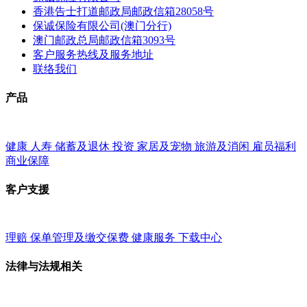
香港告士打道邮政局邮政信箱28058号
保诚保险有限公司(澳门分行)
澳门邮政总局邮政信箱3093号
客户服务热线及服务地址
联络我们
产品
健康
人寿
储蓄及退休
投资
家居及宠物
旅游及消闲
雇员福利
商业保障
客户支援
理赔
保单管理及缴交保费
健康服务
下载中心
法律与法规相关