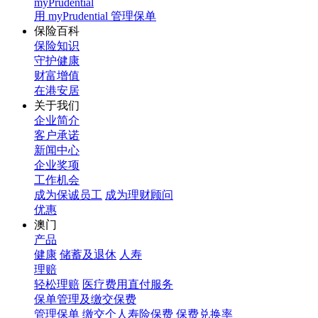
myPrudential
用 myPrudential 管理保单
保险百科
保险知识
守护健康
财富增值
在港安居
关于我们
企业简介
客户承诺
新闻中心
企业奖项
工作机会
成为保诚员工
成为理财顾问
优惠
澳门
产品
健康
储蓄及退休
人寿
理赔
轻松理赔
医疗费用直付服务
保单管理及缴交保费
管理保单
缴交个人寿险保费
保费兑换率