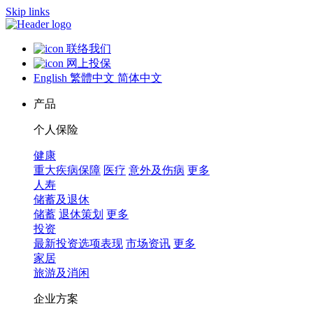
Skip links
联络我们
网上投保
English
繁體中文
简体中文
产品
个人保险
健康
重大疾病保障
医疗
意外及伤病
更多
人寿
储蓄及退休
储蓄
退休策划
更多
投资
最新投资选项表现
市场资讯
更多
家居
旅游及消闲
企业方案