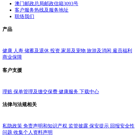
澳门邮政总局邮政信箱3093号
客户服务热线及服务地址
联络我们
产品
健康
人寿
储蓄及退休
投资
家居及宠物
旅游及消闲
雇员福利
商业保障
客户支援
理赔
保单管理及缴交保费
健康服务
下载中心
法律与法规相关
私隐政策
免责声明和知识产权
监管披露
保安提示
回报安全性
问题
收集个人资料声明