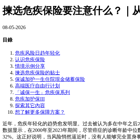
揀选危疾保险要注意什么？｜
08-05-2026
目錄
危疾风险日趋年轻化
认识危疾保险
情境示例分享
揀选危疾保险的贴士
保诚加护一生住院现金储蓄保险
高端医疗自由行计划
「诚保一生」危疾保系列
危疾加护保III
探索其它內容
想了解更多保障方案？
近年，危疾年轻化的趋势愈发明显。过去被认为多在中年之后
数据显示，在2000年至2023年期间，尽管癌症的诊断年龄中
32%。这正好说明，当风险悄然逼近时，没有人能够完全置身