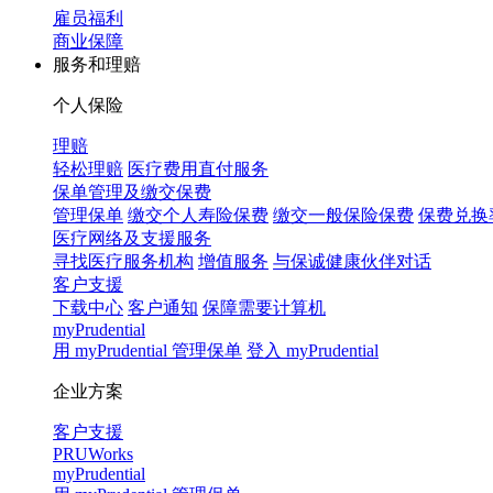
雇员福利
商业保障
服务和理赔
个人保险
理赔
轻松理赔
医疗费用直付服务
保单管理及缴交保费
管理保单
缴交个人寿险保费
缴交一般保险保费
保费兑换
医疗网络及支援服务
寻找医疗服务机构
增值服务
与保诚健康伙伴对话
客户支援
下载中心
客户通知
保障需要计算机
myPrudential
用 myPrudential 管理保单
登入 myPrudential
企业方案
客户支援
PRUWorks
myPrudential