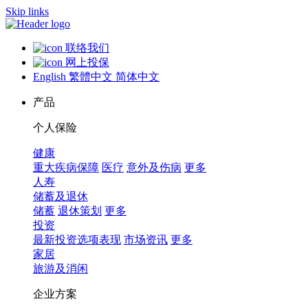
Skip links
联络我们
网上投保
English
繁體中文
简体中文
产品
个人保险
健康
重大疾病保障
医疗
意外及伤病
更多
人寿
储蓄及退休
储蓄
退休策划
更多
投资
最新投资选项表现
市场资讯
更多
家居
旅游及消闲
企业方案