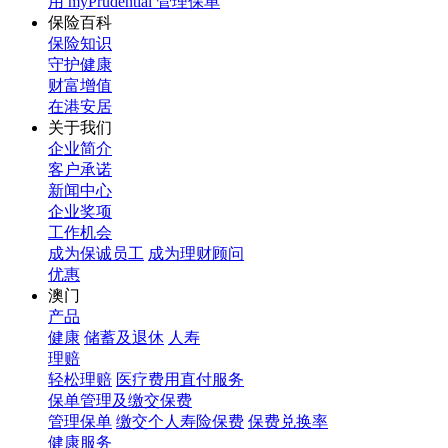
用 myPrudential 管理保单
保险百科
保险知识
守护健康
财富增值
在港安居
关于我们
企业简介
客户承诺
新闻中心
企业奖项
工作机会
成为保诚员工
成为理财顾问
优惠
澳门
产品
健康
储蓄及退休
人寿
理赔
轻松理赔
医疗费用直付服务
保单管理及缴交保费
管理保单
缴交个人寿险保费
保费兑换率
健康服务