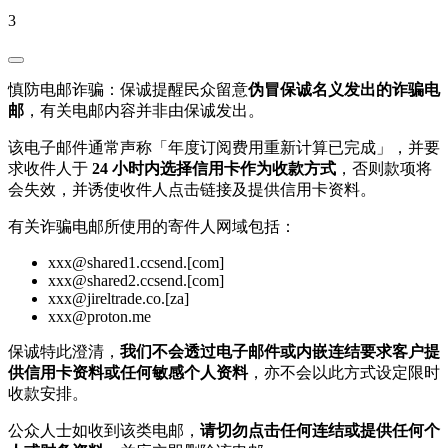
3
慎防电邮诈骗：保诚提醒民众留意
伪冒保诚名义发出的诈骗电
邮
，有关电邮内容并非由保诚发出。
该电子邮件通常声称「年度订阅费用重新计算已完成」，并要
求收件人于
24 小时内选择信用卡作为收款方式
，否则款项将
会失效，并诱使收件人点击链接及提供信用卡资料。
有关诈骗电邮所使用的寄件人网域包括：
xxx@shared1.ccsend.[com]
xxx@shared2.ccsend.[com]
xxx@jireltrade.co.[za]
xxx@proton.me
保诚特此澄清，
我们不会透过电子邮件或内嵌连结要求客户提
供信用卡资料或任何敏感个人资料
，亦不会以此方式设定限时
收款安排。
公众人士如收到该类电邮，
请切勿点击任何连结或提供任何个