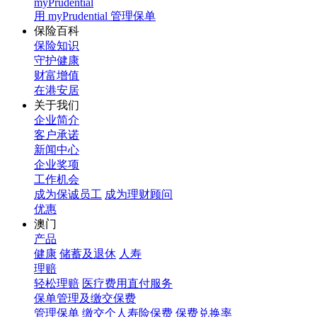
myPrudential
用 myPrudential 管理保单
保险百科
保险知识
守护健康
财富增值
在港安居
关于我们
企业简介
客户承诺
新闻中心
企业奖项
工作机会
成为保诚员工
成为理财顾问
优惠
澳门
产品
健康
储蓄及退休
人寿
理赔
轻松理赔
医疗费用直付服务
保单管理及缴交保费
管理保单
缴交个人寿险保费
保费兑换率