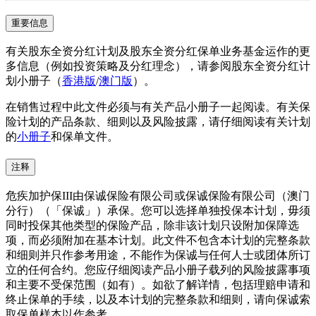
重要信息
有关股东全资分红计划及股东全资分红保单业务基金运作的更
多信息（例如投资策略及分红理念），请参阅股东全资分红计
划小册子（
香港版
/
澳门版
）。
在销售过程中此文件必须与有关产品小册子一起阅读。有关保
险计划的产品条款、细则以及风险披露，请仔细阅读有关计划
的
小册子
和保单文件。
注释
危疾加护保III由保诚保险有限公司或保诚保险有限公司（澳门
分行）（「保诚」）承保。您可以选择单独投保本计划，毋须
同时投保其他类型的保险产品，除非该计划只设附加保障选
项，而必须附加在基本计划。此文件不包含本计划的完整条款
和细则并只作参考用途，不能作为保诚与任何人士或团体所订
立的任何合约。您应仔细阅读产品小册子载列的风险披露事项
和主要不受保范围（如有）。如欲了解详情，包括理赔申请和
终止保单的手续，以及本计划的完整条款和细则，请向保诚索
取保单样本以作参考。