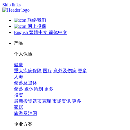
Skip links
联络我们
网上投保
English
繁體中文
简体中文
产品
个人保险
健康
重大疾病保障
医疗
意外及伤病
更多
人寿
储蓄及退休
储蓄
退休策划
更多
投资
最新投资选项表现
市场资讯
更多
家居
旅游及消闲
企业方案