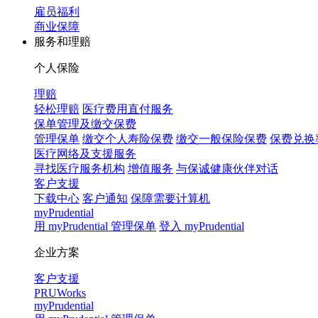
雇员福利
商业保障
服务和理赔
个人保险
理赔
轻松理赔
医疗费用直付服务
保单管理及缴交保费
管理保单
缴交个人寿险保费
缴交一般保险保费
保费兑换
医疗网络及支援服务
寻找医疗服务机构
增值服务
与保诚健康伙伴对话
客户支援
下载中心
客户通知
保障需要计算机
myPrudential
用 myPrudential 管理保单
登入 myPrudential
企业方案
客户支援
PRUWorks
myPrudential