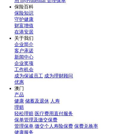
用 myPrudential 管理保单
保险百科
保险知识
守护健康
财富增值
在港安居
关于我们
企业简介
客户承诺
新闻中心
企业奖项
工作机会
成为保诚员工
成为理财顾问
优惠
澳门
产品
健康
储蓄及退休
人寿
理赔
轻松理赔
医疗费用直付服务
保单管理及缴交保费
管理保单
缴交个人寿险保费
保费兑换率
健康服务