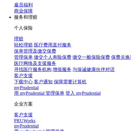
雇员福利
商业保障
服务和理赔
个人保险
理赔
轻松理赔
医疗费用直付服务
保单管理及缴交保费
管理保单
缴交个人寿险保费
缴交一般保险保费
保费兑换
医疗网络及支援服务
寻找医疗服务机构
增值服务
与保诚健康伙伴对话
客户支援
下载中心
客户通知
保障需要计算机
myPrudential
用 myPrudential 管理保单
登入 myPrudential
企业方案
客户支援
PRUWorks
myPrudential