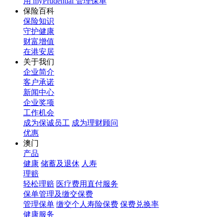
用 myPrudential 管理保单
保险百科
保险知识
守护健康
财富增值
在港安居
关于我们
企业简介
客户承诺
新闻中心
企业奖项
工作机会
成为保诚员工
成为理财顾问
优惠
澳门
产品
健康
储蓄及退休
人寿
理赔
轻松理赔
医疗费用直付服务
保单管理及缴交保费
管理保单
缴交个人寿险保费
保费兑换率
健康服务