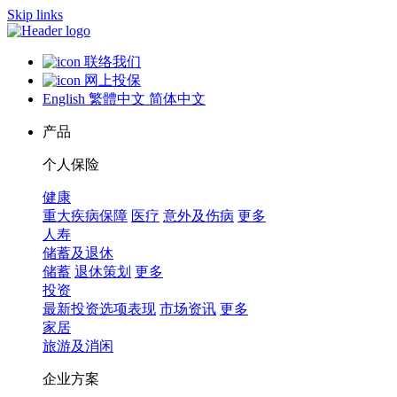
Skip links
联络我们
网上投保
English
繁體中文
简体中文
产品
个人保险
健康
重大疾病保障
医疗
意外及伤病
更多
人寿
储蓄及退休
储蓄
退休策划
更多
投资
最新投资选项表现
市场资讯
更多
家居
旅游及消闲
企业方案