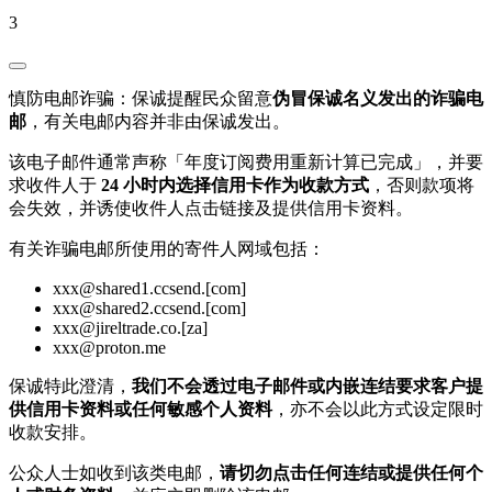
3
慎防电邮诈骗：保诚提醒民众留意
伪冒保诚名义发出的诈骗电
邮
，有关电邮内容并非由保诚发出。
该电子邮件通常声称「年度订阅费用重新计算已完成」，并要
求收件人于
24 小时内选择信用卡作为收款方式
，否则款项将
会失效，并诱使收件人点击链接及提供信用卡资料。
有关诈骗电邮所使用的寄件人网域包括：
xxx@shared1.ccsend.[com]
xxx@shared2.ccsend.[com]
xxx@jireltrade.co.[za]
xxx@proton.me
保诚特此澄清，
我们不会透过电子邮件或内嵌连结要求客户提
供信用卡资料或任何敏感个人资料
，亦不会以此方式设定限时
收款安排。
公众人士如收到该类电邮，
请切勿点击任何连结或提供任何个