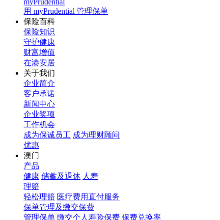
myPrudential
用 myPrudential 管理保单
保险百科
保险知识
守护健康
财富增值
在港安居
关于我们
企业简介
客户承诺
新闻中心
企业奖项
工作机会
成为保诚员工
成为理财顾问
优惠
澳门
产品
健康
储蓄及退休
人寿
理赔
轻松理赔
医疗费用直付服务
保单管理及缴交保费
管理保单
缴交个人寿险保费
保费兑换率