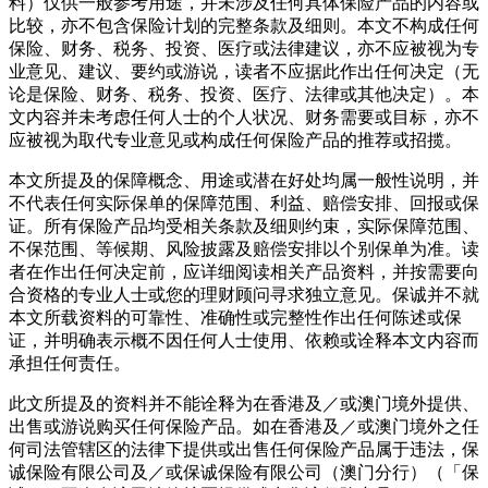
料）仅供一般参考用途，并未涉及任何具体保险产品的内容或
比较，亦不包含保险计划的完整条款及细则。本文不构成任何
保险、财务、税务、投资、医疗或法律建议，亦不应被视为专
业意见、建议、要约或游说，读者不应据此作出任何决定（无
论是保险、财务、税务、投资、医疗、法律或其他决定）。本
文内容并未考虑任何人士的个人状况、财务需要或目标，亦不
应被视为取代专业意见或构成任何保险产品的推荐或招揽。
本文所提及的保障概念、用途或潜在好处均属一般性说明，并
不代表任何实际保单的保障范围、利益、赔偿安排、回报或保
证。所有保险产品均受相关条款及细则约束，实际保障范围、
不保范围、等候期、风险披露及赔偿安排以个别保单为准。读
者在作出任何决定前，应详细阅读相关产品资料，并按需要向
合资格的专业人士或您的理财顾问寻求独立意见。保诚并不就
本文所载资料的可靠性、准确性或完整性作出任何陈述或保
证，并明确表示概不因任何人士使用、依赖或诠释本文内容而
承担任何责任。
此文所提及的资料并不能诠释为在香港及／或澳门境外提供、
出售或游说购买任何保险产品。如在香港及／或澳门境外之任
何司法管辖区的法律下提供或出售任何保险产品属于违法，保
诚保险有限公司及／或保诚保险有限公司（澳门分行）（「保