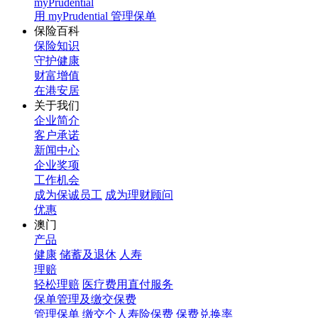
myPrudential
用 myPrudential 管理保单
保险百科
保险知识
守护健康
财富增值
在港安居
关于我们
企业简介
客户承诺
新闻中心
企业奖项
工作机会
成为保诚员工
成为理财顾问
优惠
澳门
产品
健康
储蓄及退休
人寿
理赔
轻松理赔
医疗费用直付服务
保单管理及缴交保费
管理保单
缴交个人寿险保费
保费兑换率