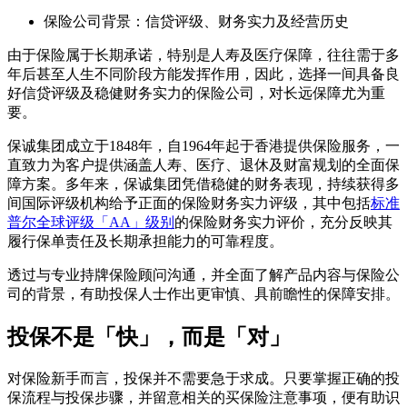
保险公司背景：信贷评级、财务实力及经营历史
由于保险属于长期承诺，特别是人寿及医疗保障，往往需于多
年后甚至人生不同阶段方能发挥作用，因此，选择一间具备良
好信贷评级及稳健财务实力的保险公司，对长远保障尤为重
要。
保诚集团成立于1848年，自1964年起于香港提供保险服务，一
直致力为客户提供涵盖人寿、医疗、退休及财富规划的全面保
障方案。多年来，保诚集团凭借稳健的财务表现，持续获得多
间国际评级机构给予正面的保险财务实力评级，其中包括
标准
普尔全球评级「AA」级别
的保险财务实力评价，充分反映其
履行保单责任及长期承担能力的可靠程度。
透过与专业持牌保险顾问沟通，并全面了解产品内容与保险公
司的背景，有助投保人士作出更审慎、具前瞻性的保障安排。
投保不是「快」，而是「对」
对保险新手而言，投保并不需要急于求成。只要掌握正确的投
保流程与投保步骤，并留意相关的买保险注意事项，便有助识