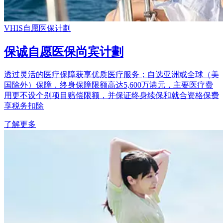
VHIS自愿医保计劃
保诚自愿医保尚宾计劃
透过灵活的医疗保障获享优质医疗服务；自选亚洲或全球（美
国除外）保障，终身保障限额高达5,600万港元，主要医疗费
用更不设个别项目赔偿限额，并保证终身续保和就合资格保费
享税务扣除
了解更多