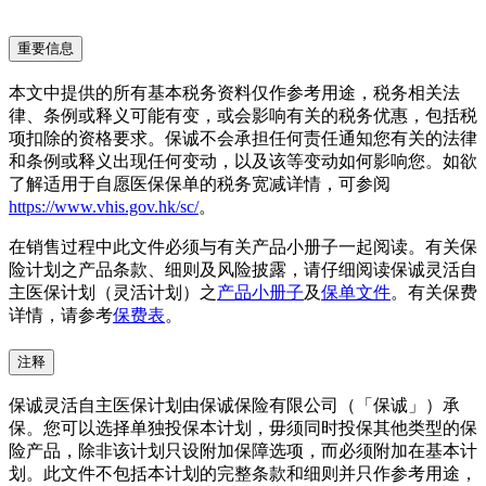
重要信息
本文中提供的所有基本税务资料仅作参考用途，税务相关法
律、条例或释义可能有变，或会影响有关的税务优惠，包括税
项扣除的资格要求。保诚不会承担任何责任通知您有关的法律
和条例或释义出现任何变动，以及该等变动如何影响您。如欲
了解适用于自愿医保保单的税务宽减详情，可参阅
https://www.vhis.gov.hk/sc/
。
在销售过程中此文件必须与有关产品小册子一起阅读。有关保
险计划之产品条款、细则及风险披露，请仔细阅读保诚灵活自
主医保计划（灵活计划）之
产品小册子
及
保单文件
。有关保费
详情，请参考
保费表
。
注释
保诚灵活自主医保计划由保诚保险有限公司（「保诚」）承
保。您可以选择单独投保本计划，毋须同时投保其他类型的保
险产品，除非该计划只设附加保障选项，而必须附加在基本计
划。此文件不包括本计划的完整条款和细则并只作参考用途，