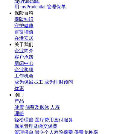
myPrudential
用 myPrudential 管理保单
保险百科
保险知识
守护健康
财富增值
在港安居
关于我们
企业简介
客户承诺
新闻中心
企业奖项
工作机会
成为保诚员工
成为理财顾问
优惠
澳门
产品
健康
储蓄及退休
人寿
理赔
轻松理赔
医疗费用直付服务
保单管理及缴交保费
管理保单
缴交个人寿险保费
保费兑换率