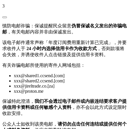
3
慎防电邮诈骗：保诚提醒民众留意
伪冒保诚名义发出的诈骗电
邮
，有关电邮内容并非由保诚发出。
该电子邮件通常声称「年度订阅费用重新计算已完成」，并要
求收件人于
24 小时内选择信用卡作为收款方式
，否则款项将
会失效，并诱使收件人点击链接及提供信用卡资料。
有关诈骗电邮所使用的寄件人网域包括：
xxx@shared1.ccsend.[com]
xxx@shared2.ccsend.[com]
xxx@jireltrade.co.[za]
xxx@proton.me
保诚特此澄清，
我们不会透过电子邮件或内嵌连结要求客户提
供信用卡资料或任何敏感个人资料
，亦不会以此方式设定限时
收款安排。
公众人士如收到该类电邮，
请切勿点击任何连结或提供任何个