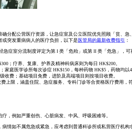
准确分配公营医疗资源，让急症室及公立医院优先照顾「贫、急
者或突发重病病人的医疗负担，以下是
医管局的最新收费指引
：
经急症室分流制度评定为第 I 类「危殆」或第 II 类「危急」，可获
300；疗养、复康、护养及精神科病床则为每日 HK$200。
20；家庭医学诊所每次诊症 HK$150，每种药物 HK$5，药物
级收费；基础项目免费，进阶及高端项目则按项目收费。
医疗服务收费上限，涵盖住院、急症服务、专科门诊等合资格医疗费
治疗，例如严重创伤、心脏病发、中风、呼吸困难等。
，病情如不属危急或紧急，应考虑到普通科诊所或私营医疗机构