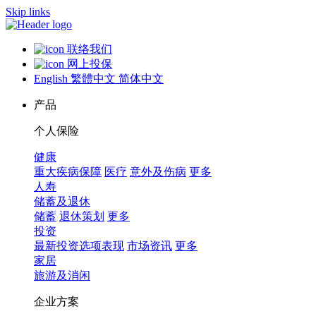
Skip links
联络我们
网上投保
English
繁體中文
简体中文
产品
个人保险
健康
重大疾病保障
医疗
意外及伤病
更多
人寿
储蓄及退休
储蓄
退休策划
更多
投资
最新投资选项表现
市场资讯
更多
家居
旅游及消闲
企业方案