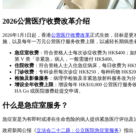
2026公营医疗收费改革介绍
2026年1月1日起，香港
公营医疗收费改革
正式生效，目标是更
施，以及每年一万元公营医疗服务收费上限，以减轻长期病患
急症室收费
：符合资格人士每次诊症收费为 HK$400；如
第 V 类「非紧急」病人，一般需缴付 HK$400。
住院收费
：符合资格人士入住急症病床，每日收费为 HK$
门诊收费
：专科诊所每次诊症 HK$250，每种药物 HK$
检验及影像服务
：病理学检验及非紧急放射科服务改为分
增设全年收费上限
：增设每年 HK$10,000 公营
HA Go 或医院缴费处提交申请。
什么是急症室服务？
急症室是为有即时或潜在生命危险的病人提供紧急医疗评估及
政府新闻公报《
立法会二十二题：公立医院急症室服务
》指出