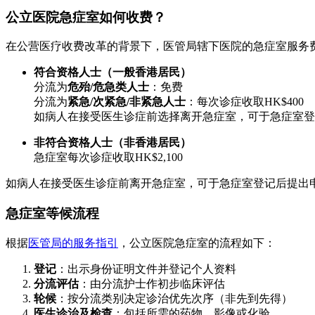
公立医院急症室如何收费？
在公营医疗收费改革的背景下，医管局辖下医院的急症室服务费用
符合资格人士（一般香港居民）
分流为
危殆/危急类人士
：免费
分流为
紧急/次紧急/非紧急人士
：每次诊症收取HK$400
如病人在接受医生诊症前选择离开急症室，可于急症室登记后
非符合资格人士（非香港居民）
急症室每次诊症收取HK$2,100
如病人在接受医生诊症前离开急症室，可于急症室登记后提出申请退
急症室等候流程
根据
医管局的服务指引
，公立医院急症室的流程如下：
登记
：出示身份证明文件并登记个人资料
分流评估
：由分流护士作初步临床评估
轮候
：按分流类别决定诊治优先次序（非先到先得）
医生诊治及检查
：包括所需的药物、影像或化验