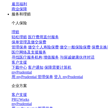
雇员福利
商业保障
服务和理赔
个人保险
理赔
轻松理赔
医疗费用直付服务
保单管理及缴交保费
管理保单
缴交个人寿险保费
缴交一般保险保费
保费兑换
医疗网络及支援服务
寻找医疗服务机构
增值服务
与保诚健康伙伴对话
客户支援
下载中心
客户通知
保障需要计算机
myPrudential
用 myPrudential 管理保单
登入 myPrudential
企业方案
客户支援
PRUWorks
myPrudential