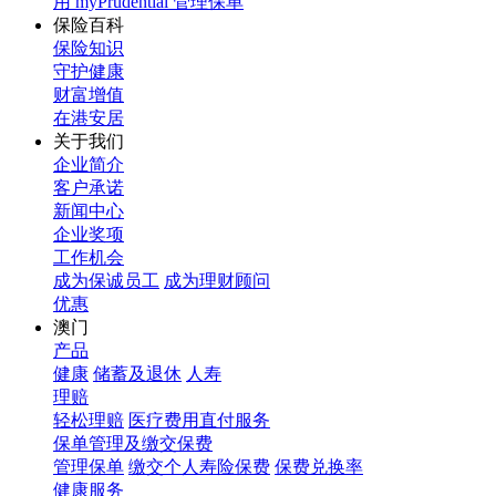
用 myPrudential 管理保单
保险百科
保险知识
守护健康
财富增值
在港安居
关于我们
企业简介
客户承诺
新闻中心
企业奖项
工作机会
成为保诚员工
成为理财顾问
优惠
澳门
产品
健康
储蓄及退休
人寿
理赔
轻松理赔
医疗费用直付服务
保单管理及缴交保费
管理保单
缴交个人寿险保费
保费兑换率
健康服务