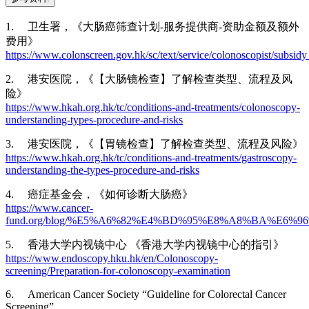
1. 卫生署，《大肠癌筛查计划-服务提供商-资助金额及额外
费用》
https://www.colonscreen.gov.hk/sc/text/service/colonoscopist/subsi
2. 港安医院，《【大肠镜检查】了解检查类型、流程及风
险》
https://www.hkah.org.hk/tc/conditions-and-treatments/colonoscopy-
understanding-types-procedure-and-risks
3. 港安医院，《【胃镜检查】了解检查类型、流程及风险》
https://www.hkah.org.hk/tc/conditions-and-treatments/gastroscopy-
understanding-the-types-procedure-and-risks
4. 癌症基金会，《如何诊断大肠癌》
https://www.cancer-
fund.org/blog/%E5%A6%82%E4%BD%95%E8%A8%BA%E6%
5. 香港大学内视镜中心 《香港大学内视镜中心的指引》
https://www.endoscopy.hku.hk/en/Colonoscopy-
screening/Preparation-for-colonoscopy-examination
6. American Cancer Society “Guideline for Colorectal Cancer
Screening”