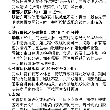
到院后医护人员会与你核对身份资料，并再次确认你已
完成清肠（肠镜）或禁食（胃镜）等要求。
麻醉／镇静 (约 10 至 20 分钟)
肠镜亦可能使用镇静安排以减低不适；胃镜一般会先于
喉咙位置喷局部麻醉，并可按情况配合镇静／止痛药
物。
进行胃镜／肠镜检查：约 10 至 45 分钟
肠镜：
经由肛门送进大肠，检查时间常见约30-45分钟，
视乎情况而定。如过程中发现瘜肉可一并摘除，在有需
要的情况下，医生会抽取细胞样本作活检组织化验。
胃镜：
由口腔进入检视咽喉、食道、胃及十二指肠，检
查时间约10分钟。如有需要，医生可通过导管伸出夹
子，抽取组织作病理检查。
检查后休息观察 (约 30 分钟至 2 小时)
完成后需在复苏区休息，待镇静或麻醉药效减退。期间
可能有短暂腹胀、喉咙不适、头晕或嗜睡。清醒后医生
通常会讲解初步观察结果。如有抽组织或切除瘜肉，需
等待病理化验报告，再按医生安排覆诊。
离院
如曾使用镇静剂或麻醉药，当日不应驾驶、操作机械或
签署重要文件，并建议由亲友陪同离开。若出现剧烈腹
痛、发烧、持续呕吐或大量血便，应尽快求医。