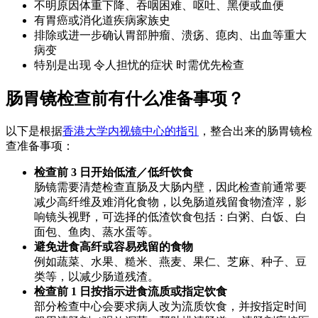
不明原因体重下降、吞咽困难、呕吐、黑便或血便
有胃癌或消化道疾病家族史
排除或进一步确认胃部肿瘤、溃疡、瘜肉、出血等重大
病变
特别是出现 令人担忧的症状 时需优先检查
肠胃镜检查前有什么准备事项？
以下是根据
香港大学内视镜中心的指引
，整合出来的肠胃镜检
查准备事项：
检查前 3 日开始低渣／低纤饮食
肠镜需要清楚检查直肠及大肠内壁，因此检查前通常要
减少高纤维及难消化食物，以免肠道残留食物渣滓，影
响镜头视野，可选择的低渣饮食包括：白粥、白饭、白
面包、鱼肉、蒸水蛋等。
避免进食高纤或容易残留的食物
例如蔬菜、水果、糙米、燕麦、果仁、芝麻、种子、豆
类等，以减少肠道残渣。
检查前 1 日按指示进食流质或指定饮食
部分检查中心会要求病人改为流质饮食，并按指定时间