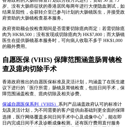
香港政府的大肠癌筛查计划以分段方式进行，资助 50 至 75
岁、没有大肠癌征状的香港居民每两年进行大便隐血测试，如
结果呈阳性，会获转介至已参与计划的大肠镜医生，并接受政
府资助的大肠镜检查基本服务。
政府资助额会按检查期间是否需要切除瘜肉而定：若需切除瘜
肉为 HK$8,500；没有发现或切除瘜肉为 HK$7,800；而大肠镜
医生在提供肠镜基本服务时，可向病人收取不多于 HK$1,000
的额外费用。
自愿医保 (VHIS) 保障范围涵盖肠胃镜检
查及瘜肉切除手术
香港政府推出的自愿医保标准及灵活计划，均涵盖了在医生建
议下进行的「医疗所需」肠镜及胃镜检查，包括日间手术，保
障范围涵盖检查、瘜肉切除及相关诊费。
保诚自愿医保系列（VHIS）
系列产品涵盖政府认可的标准计
划及灵活计划，为不同需要的客户提供由基础到更全面的保障
^
选择，医疗网络覆盖多间日间手术中心及成像中心
，能在即
日内完成日间手术及诊断成像检测。还有医疗费用直付服务