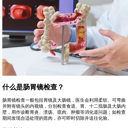
什么是肠胃镜检查？
肠胃镜检查一般包括胃镜及大肠镜，医生会利用柔软、可弯曲
并附有镜头的内视镜，分别检查食道、胃、十二指肠及大肠内
壁，用作诊断胃炎、溃疡、瘜肉、肿瘤等消化道问题；如检查
期间发现合适处理的瘜肉，亦可即时切除并送往化验。