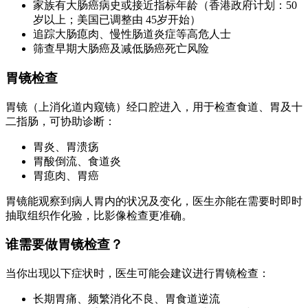
家族有大肠癌病史或接近指标年龄（香港政府计划：50
岁以上；美国已调整由 45岁开始）
追踪大肠瘜肉、慢性肠道炎症等高危人士
筛查早期大肠癌及减低肠癌死亡风险
胃镜检查
胃镜（上消化道内窥镜）经口腔进入，用于检查食道、胃及十
二指肠，可协助诊断：
胃炎、胃溃疡
胃酸倒流、食道炎
胃瘜肉、胃癌
胃镜能观察到病人胃内的状况及变化，医生亦能在需要时即时
抽取组织作化验，比影像检查更准确。
谁需要做胃镜检查？
当你出现以下症状时，医生可能会建议进行胃镜检查：
长期胃痛、频繁消化不良、胃食道逆流