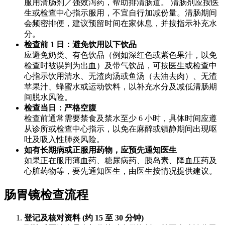
服用清肠剂／强效泻药，帮助排清肠道。 清肠剂应按医
生或检查中心指示服用，不宜自行加减份量。清肠期间
会频密排便，建议预留时间在家休息，并按指示补充水
分。
检查前 1 日：避免饮用以下饮品
应避免奶类、有色饮品（例如深红色或紫色果汁，以免
检查时被误判为出血）及带气饮品，可按医生或检查中
心指示饮用清水、无渣肉汤或鱼汤（去油去肉）、无渣
苹果汁、蜂蜜水或运动饮料，以补充水分及减低清肠期
间脱水风险。
检查当日：严格空腹
检查前通常需要禁食及禁水至少 6 小时，具体时间应遵
从诊所或检查中心指示，以免在麻醉或镇静期间出现呕
吐及吸入性肺炎风险。
如有长期病或正服用药物，应预先通知医生
如果正在服用薄血药、糖尿病药、胰岛素、降血压药及
心脏药物等，要先通知医生，由医生按情况提供建议。
肠胃镜检查流程
登记及核对资料 (约 15 至 30 分钟)