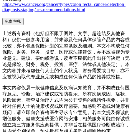
https://www.cancer.org/cancer/types/colon-rectal-cancer/detection-
diagnosis-staging/acs-recommendations.html
免责声明:
上述所有资料（包括但不限于图片、文字、超连结及其他资
料）仅供一般参考用途，并未涉及任何具体保险产品的内容或
比较，亦不包含保险计划的完整条款及细则。本文不构成任何
保险、财务、税务、投资、医疗或法律建议，亦不应被视为专
业意见、建议、要约或游说，读者不应据此作出任何决定（无
论是保险、财务、税务、投资、医疗、法律或其他决定）。本
文内容并未考虑任何人士的个人状况、财务需要或目标，亦不
应被视为取代专业意见或构成任何保险产品的推荐或招揽。
本文内容仅属一般健康信息及疾病认知教育，并不构成任何医
疗意见、诊断、治疗建议或预防提示。所有疾病成因、症状、
风险因素、筛查及治疗方式均为公开资料的概括性概要，并非
针对任何人士的健康状况或医疗需要。如感到不适或对健康有
疑问，请立即向合资格医生寻求专业意见。若本文提及保诚的
增值服务、健康支援或医疗网络安排，相关服务可能由保诚或
独立第三方服务供应商提供，并非旨在提供医疗诊断或治疗，
且均受个别保单、预先批核及相关条款及细则所约束。