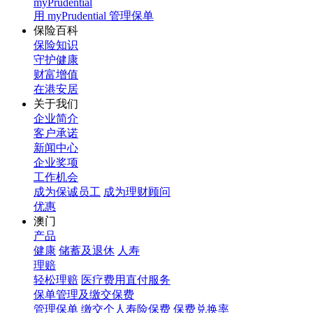
myPrudential
用 myPrudential 管理保单
保险百科
保险知识
守护健康
财富增值
在港安居
关于我们
企业简介
客户承诺
新闻中心
企业奖项
工作机会
成为保诚员工
成为理财顾问
优惠
澳门
产品
健康
储蓄及退休
人寿
理赔
轻松理赔
医疗费用直付服务
保单管理及缴交保费
管理保单
缴交个人寿险保费
保费兑换率