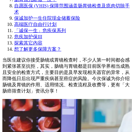
自愿医保 (VHIS) 保障范围涵盖肠胃镜检查及瘜肉切除手
术
保诚加护一生住院现金储蓄保险
高端医疗自由行计划
「诚保一生」危疾保系列
危疾加护保III
探索其它內容
想了解更多保障方案？
当医生建议你接受肠镜或胃镜检查时，不少人第一时间都会感
到紧张甚至抗拒，其实，肠镜与胃镜都是目前医学界相当成熟
且安全的检查方式，主要目的是及早发现相关器官的异常，从
而降低日后出现严重疾病甚至癌症的风险。今次保诚为你介绍
肠镜及胃镜的作用、适用情况、检查流程及收费等，更有「大
肠癌筛查计划」资讯分享！