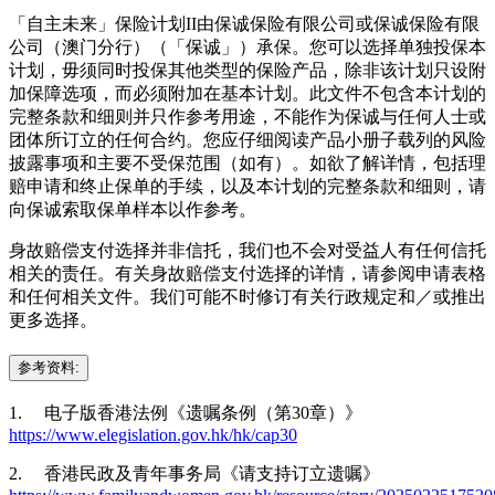
「自主未来」保险计划II由保诚保险有限公司或保诚保险有限
公司（澳门分行）（「保诚」）承保。您可以选择单独投保本
计划，毋须同时投保其他类型的保险产品，除非该计划只设附
加保障选项，而必须附加在基本计划。此文件不包含本计划的
完整条款和细则并只作参考用途，不能作为保诚与任何人士或
团体所订立的任何合约。您应仔细阅读产品小册子载列的风险
披露事项和主要不受保范围（如有）。如欲了解详情，包括理
赔申请和终止保单的手续，以及本计划的完整条款和细则，请
向保诚索取保单样本以作参考。
身故赔偿支付选择并非信托，我们也不会对受益人有任何信托
相关的责任。有关身故赔偿支付选择的详情，请参阅申请表格
和任何相关文件。我们可能不时修订有关行政规定和／或推出
更多选择。
参考资料:
1. 电子版香港法例《遗嘱条例（第30章）》
https://www.elegislation.gov.hk/hk/cap30
2. 香港民政及青年事务局《请支持订立遗嘱》