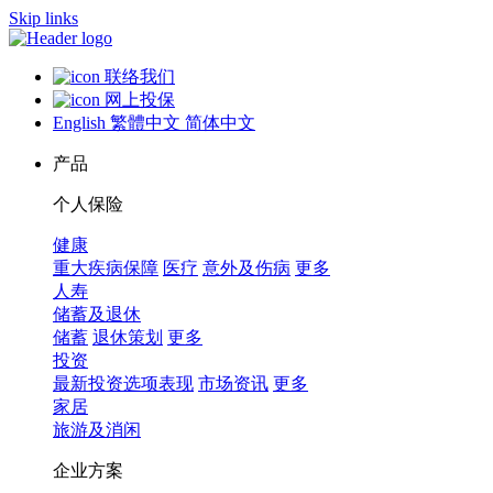
Skip links
联络我们
网上投保
English
繁體中文
简体中文
产品
个人保险
健康
重大疾病保障
医疗
意外及伤病
更多
人寿
储蓄及退休
储蓄
退休策划
更多
投资
最新投资选项表现
市场资讯
更多
家居
旅游及消闲
企业方案