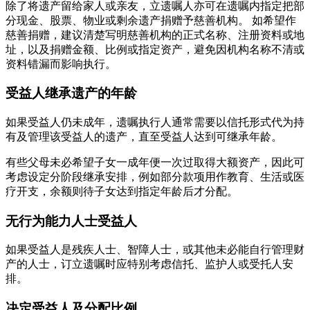
除了将遗产留给家人或亲友，立遗嘱人亦可在遗嘱内指定把部
分现金、股票、物业或剩余遗产捐赠予慈善机构。 如希望作
慈善捐赠，建议清楚写明慈善机构的正式名称、注册资料或地
址，以及捐赠金额、比例或指定资产，避免因机构名称不清或
资料错漏而影响执行。
受益人继承遗产的年龄
如果受益人仍未成年，遗嘱执行人通常需要以信托形式代为持
有及管理该受益人的遗产，直至受益人达到可继承年龄。
有些父母未必希望子女一成年便一次过取得大额资产，因此可
考虑设定分阶段继承安排，例如部分款项用作教育、生活或医
疗开支，余额则待子女达到指定年龄后才分配。
无行为能力人士受益人
如果受益人是残疾人士、智障人士，或其他未必能自行管理财
产的人士，订立遗嘱时应特别考虑信托、监护人或受托人安
排。
决定受益人及分配比例