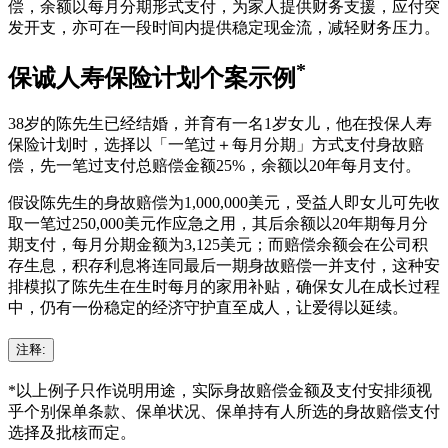
偿，余额以每月分期形式支付，为家人提供财务支援，应付突
发开支，亦可在一段时间内提供稳定现金流，减轻财务压力。
*
保诚人寿保险计划个案示例
38岁的陈先生已经结婚，并育有一名1岁女儿，他在投保人寿
保险计划时，选择以「一笔过＋每月分期」方式支付身故赔
偿，先一笔过支付总赔偿金额25%，余额以20年每月支付。
假设陈先生的身故赔偿为1,000,000美元，受益人即女儿可先收
取一笔过250,000美元作应急之用，其后余额以20年期每月分
期支付，每月分期金额为3,125美元；而赔偿余额会在公司积
存生息，积存利息将连同最后一期身故赔偿一并支付，这种安
排模拟了陈先生在生时每月的家用补贴，确保女儿在成长过程
中，仍有一份稳定的经济守护直至成人，让爱得以延续。
注释:
*以上例子只作说明用途，实际身故赔偿金额及支付安排须视
乎个别保单条款、保单状况、保单持有人所选的身故赔偿支付
选择及批核而定。