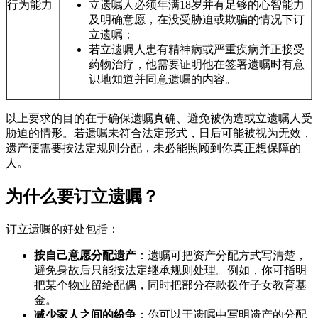
行为能力
立遗嘱人必须年满18岁并有足够的心智能力
及明确意愿，在没受胁迫或欺骗的情况下订
立遗嘱；
若立遗嘱人患有精神病或严重疾病并正接受
药物治疗，他需要证明他在签署遗嘱时有意
识地知道并同意遗嘱的内容。
以上要求的目的在于确保遗嘱真确、避免被伪造或立遗嘱人受
胁迫的情形。若遗嘱未符合法定形式，日后可能被视为无效，
遗产便需要按法定规则分配，未必能照顾到你真正想保障的
人。
为什么要订立遗嘱？
订立遗嘱的好处包括：
按自己意愿分配遗产
：遗嘱可把资产分配方式写清楚，
避免身故后只能按法定继承规则处理。例如，你可指明
把某个物业留给配偶，同时把部分存款拨作子女教育基
金。
减少家人之间的纷争
：你可以于遗嘱中写明遗产的分配