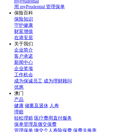
myPrudential
用 myPrudential 管理保单
保险百科
保险知识
守护健康
财富增值
在港安居
关于我们
企业简介
客户承诺
新闻中心
企业奖项
工作机会
成为保诚员工
成为理财顾问
优惠
澳门
产品
健康
储蓄及退休
人寿
理赔
轻松理赔
医疗费用直付服务
保单管理及缴交保费
管理保单
缴交个人寿险保费
保费兑换率