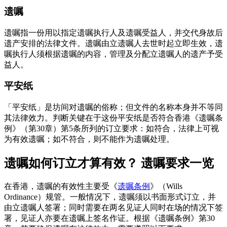
遗嘱
遗嘱指一份用以指定遗嘱执行人及遗嘱受益人，并交代身故后
遗产安排的法律文件。遗嘱由立遗嘱人去世时起立即生效，遗
嘱执行人须根据遗嘱的内容，管理及分配立遗嘱人的遗产予受
益人。
平安纸
「平安纸」是坊间对遗嘱的俗称；但文件的名称本身并不等同
其法律效力。判断关键在于这份平安纸是否符合香港《遗嘱条
例》（第30章）第5条所列的订立要求：如符合，法律上可视
为有效遗嘱；如不符合，则不能作为遗嘱处理。
遗嘱如何订立才算有效？ 遗嘱要求一览
在香港，遗嘱的有效性主要受《
遗嘱条例
》（Wills
Ordinance）规管。一般情况下，遗嘱须以书面形式订立，并
由立遗嘱人签署；同时需要在两名见证人同时在场的情况下签
署，见证人亦要在遗嘱上签名作证。根据《遗嘱条例》第30