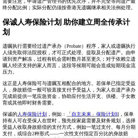
需要注意，申请遗产管理书的优先次序，并不完全等同遗产最
终分配比例；实际分配仍须按香港无遗嘱继承相关法例处理。
保诚人寿保险计划 助你建立周全传承计
划
遗嘱执行需要经过遗产承办（Probate）程序，家人或遗嘱执行
人须先取得法院授权，才可正式处理、提取及分配遗产。由申
请到资产解冻，过程有机会需时数月甚至更久；对于依赖立遗
嘱人经济支持的家人而言，这段等候期可能会造成短期现金流
压力。
这正是人寿保险可与遗嘱互相配合的地方。若保单已指定受益
人，身故赔偿一般可较直接支付予受益人，为家人在遗产承办
完成前提供一笔应急资金，协助应付生活开支、供楼、子女教
育或其他即时财务需要。
保诚的
人寿保险计划
，例如：
「自主未来」保险计划II
，保单
持有人可在受保人在世时，预先按家庭需要及财务规划，选择
受益人收取身故赔偿的支付方式，例如一笔过支付、每月分期
支付，或综合2种形式——一次性支付指定百分比的身故赔