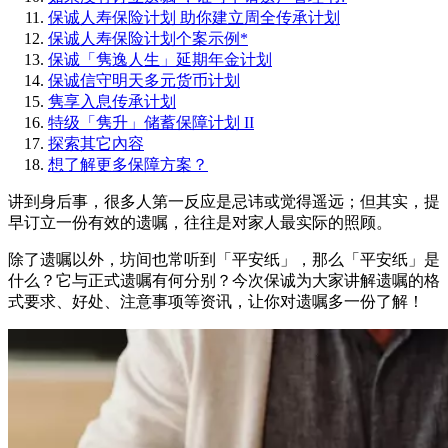
保诚人寿保险计划 助你建立周全传承计划
保诚人寿保险计划个案示例*
保诚「隽逸人生」延期年金计划
保诚信守明天多元货币计划
隽享入息传承计划
特级「隽升」储蓄保障计划 II
探索其它內容
想了解更多保障方案？
讲到身后事，很多人第一反应是忌讳或觉得遥远；但其实，提
早订立一份有效的遗嘱，往往是对家人最实际的照顾。
除了遗嘱以外，坊间也常听到「平安纸」，那么「平安纸」是
什么？它与正式遗嘱有何分别？今次保诚为大家讲解遗嘱的格
式要求、好处、注意事项等资讯，让你对遗嘱多一份了解！