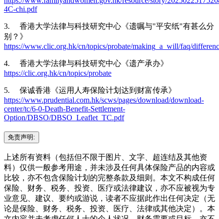
https://www.familyandwomen.gov.hk/resource/story/202502251752085
4C-chi.pdf
3. 香港大学法律与科技研究中心《遗嘱与"平安纸"有甚么分
别？》
https://www.clic.org.hk/cn/topics/probate/making_a_will/faq/differen
4. 香港大学法律与科技研究中心《遗产承办》
https://clic.org.hk/cn/topics/probate
5. 保诚香港《运用人寿保险计划达到财富传承》
https://www.prudential.com.hk/scws/pages/download/download-
center/tc/6-0-Death-Benefit-Settlement-
Option/DBSO/DBSO_Leaflet_TC.pdf
免责声明:
上述所有资料（包括但不限于图片、文字、超连结及其他资
料）仅供一般参考用途，并未涉及任何具体保险产品的内容或
比较，亦不包含保险计划的完整条款及细则。本文不构成任何
保险、财务、税务、投资、医疗或法律建议，亦不应被视为专
业意见、建议、要约或游说，读者不应据此作出任何决定（无
论是保险、财务、税务、投资、医疗、法律或其他决定）。本
文内容并未考虑任何人士的个人状况、财务需要或目标，亦不